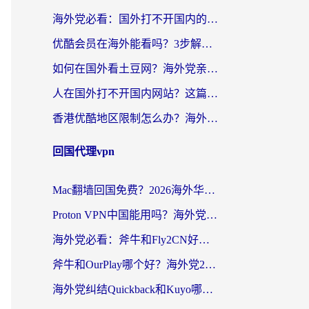
海外党必看：国外打不开国内的app怎么办？3步解决你的乡愁
优酷会员在海外能看吗？3步解决海外追剧难题，附实测好用加速器推荐
如何在国外看土豆网？海外党亲测有效的追剧加速器选择指南
人在国外打不开国内网站？这篇攻略帮你无缝解锁国内资源（附交管12123使用技巧）
香港优酷地区限制怎么办？海外党亲测有效的追剧解决方案
回国代理vpn
Mac翻墙回国免费？2026海外华人亲测：从CCTV5直播到国内APP，这样选加速器才靠谱
Proton VPN中国能用吗？海外党选回国加速器的避坑指南（附番茄加速器实测）
海外党必看：斧牛和Fly2CN好用吗？3招教你选对回国加速器（附免费试用攻略）
斧牛和OurPlay哪个好？海外党2026亲测：选对加速器，国内资源秒加载
海外党纠结Quickback和Kuyo哪个好？选对回国加速器才能无缝刷国内资源