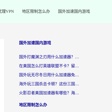
代理VPN
地区限制怎么办
国外加速国内游戏
国外加速国内游戏
国外打魔渊之刃用什么加速器？2026海外玩家国服游戏加速全攻略（附闪耀暖暖&复苏的魔女避坑指南）
在美国怎么打英雄联盟不卡？留学生亲测的国服游戏加速全攻略
国外玩无尽冬日用什么加速器免费？海外党国服游戏加速避坑指南
海外玩三国杀总卡顿？这份三国杀游戏加速器指南帮你告别延迟烦恼
火影忍者美国加速器有哪些？海外党亲测的国服游戏加速全攻略（含菲律宾玩三国之刃守望黎明技巧）
地区限制怎么办