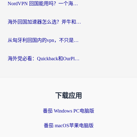
NordVPN 回国能用吗？一个海外用户必须面对的真实困境
海外回国加速器怎么选？斧牛和海龟哪个好？一篇帮你避开坑的实用指南
从匈牙利回国内的vpn，不只是为了刷剧那么简单
海外党必看：Quickback和OurPlay好用吗？3分钟选对回国加速器，无缝刷剧玩游戏
下载应用
番茄 Windows PC电脑版
番茄 macOS苹果电脑版