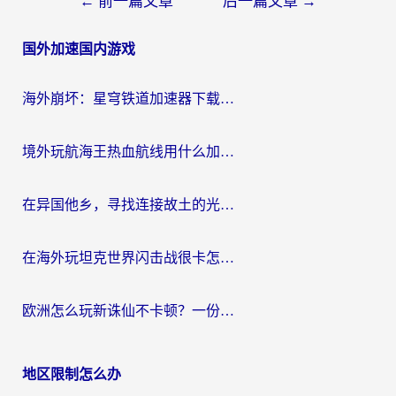
文
←
前一篇文章
后一篇文章
→
章
国外加速国内游戏
导
航
海外崩坏：星穹铁道加速器下载安装：一份给游子的终极网络指南
境外玩航海王热血航线用什么加速器？2026海外玩家实测最优方案（附欧洲问道堡垒前线加速技巧）
在异国他乡，寻找连接故土的光明大陆免费加速器
在海外玩坦克世界闪击战很卡怎么办？老玩家亲测有效的加速器选择指南
欧洲怎么玩新诛仙不卡顿？一份给海外游子的国服游戏畅玩指南
地区限制怎么办