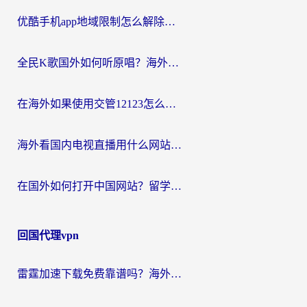
优酷手机app地域限制怎么解除？海外党亲测有效的追剧方案
全民K歌国外如何听原唱？海外党亲测有效的回国加速器选择指南
在海外如果使用交管12123怎么处理？留学生亲测有效的回国加速方案
海外看国内电视直播用什么网站比较好？一篇解决你所有追剧难题的实用指南
在国外如何打开中国网站？留学生与海外华人的无缝访问指南
回国代理vpn
雷霆加速下载免费靠谱吗？海外党选回国加速器的避坑指南（附热门工具对比）