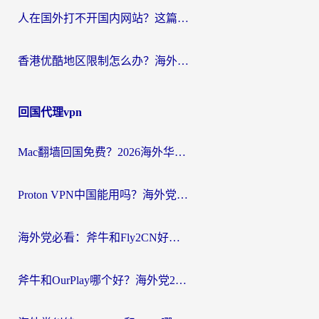
人在国外打不开国内网站？这篇攻略帮你无缝解锁国内资源（附交管12123使用技巧）
香港优酷地区限制怎么办？海外党亲测有效的追剧解决方案
回国代理vpn
Mac翻墙回国免费？2026海外华人亲测：从CCTV5直播到国内APP，这样选加速器才靠谱
Proton VPN中国能用吗？海外党选回国加速器的避坑指南（附番茄加速器实测）
海外党必看：斧牛和Fly2CN好用吗？3招教你选对回国加速器（附免费试用攻略）
斧牛和OurPlay哪个好？海外党2026亲测：选对加速器，国内资源秒加载