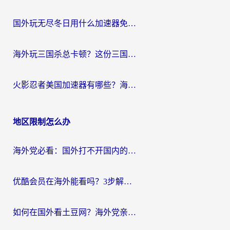
国外玩无尽冬日用什么加速器免费？海外党国服游戏加速避坑指南
海外玩三国杀总卡顿？这份三国杀游戏加速器指南帮你告别延迟烦恼
火影忍者美国加速器有哪些？海外党亲测的国服游戏加速全攻略（含菲律宾玩三国之刃守望黎明技巧）
地区限制怎么办
海外党必看：国外打不开国内的app怎么办？3步解决你的乡愁
优酷会员在海外能看吗？3步解决海外追剧难题，附实测好用加速器推荐
如何在国外看土豆网？海外党亲测有效的追剧加速器选择指南