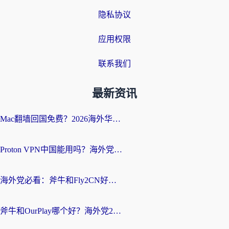
隐私协议
应用权限
联系我们
最新资讯
Mac翻墙回国免费？2026海外华人亲测：从CCTV5直播到国内APP，这样选加速器才靠谱
Proton VPN中国能用吗？海外党选回国加速器的避坑指南（附番茄加速器实测）
海外党必看：斧牛和Fly2CN好用吗？3招教你选对回国加速器（附免费试用攻略）
斧牛和OurPlay哪个好？海外党2026亲测：选对加速器，国内资源秒加载