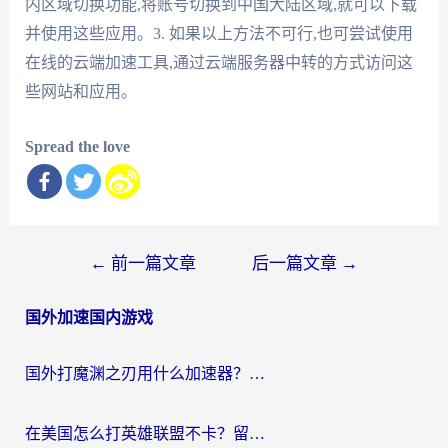
内区域切换功能,将账号切换到中国大陆区域,就可以下载
并使用这些应用。3. 如果以上方法不可行,也可尝试使用
在线的云端加速工具,通过云端服务器中转的方式访问这
些网站和应用。
Spread the love
文
←
前一篇文章
后一篇文章
→
章
国外加速国内游戏
导
航
国外打魔渊之刃用什么加速器？2026海外玩家国服游戏加速全攻略（附闪耀暖暖&复苏的魔女避坑指南）
在美国怎么打英雄联盟不卡？留学生亲测的国服游戏加速全攻略