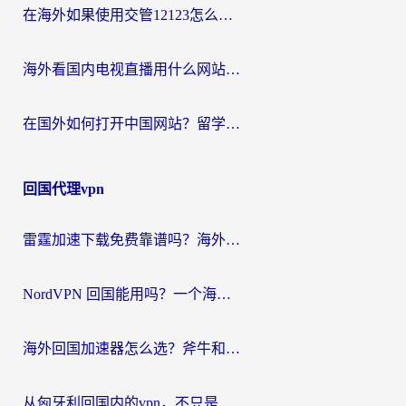
在海外如果使用交管12123怎么处理？留学生亲测有效的回国加速方案
海外看国内电视直播用什么网站比较好？一篇解决你所有追剧难题的实用指南
在国外如何打开中国网站？留学生与海外华人的无缝访问指南
回国代理vpn
雷霆加速下载免费靠谱吗？海外党选回国加速器的避坑指南（附热门工具对比）
NordVPN 回国能用吗？一个海外用户必须面对的真实困境
海外回国加速器怎么选？斧牛和海龟哪个好？一篇帮你避开坑的实用指南
从匈牙利回国内的vpn，不只是为了刷剧那么简单