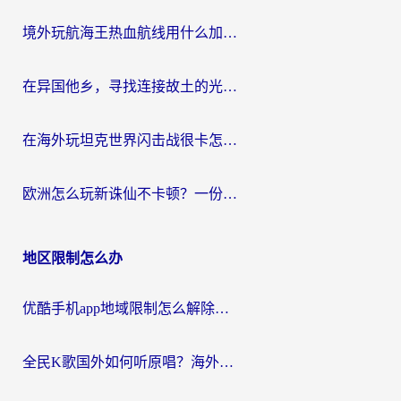
境外玩航海王热血航线用什么加速器？2026海外玩家实测最优方案（附欧洲问道堡垒前线加速技巧）
在异国他乡，寻找连接故土的光明大陆免费加速器
在海外玩坦克世界闪击战很卡怎么办？老玩家亲测有效的加速器选择指南
欧洲怎么玩新诛仙不卡顿？一份给海外游子的国服游戏畅玩指南
地区限制怎么办
优酷手机app地域限制怎么解除？海外党亲测有效的追剧方案
全民K歌国外如何听原唱？海外党亲测有效的回国加速器选择指南