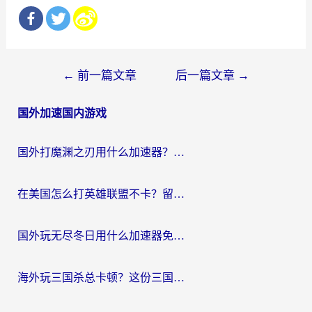
文
←
前一篇文章
后一篇文章
→
章
国外加速国内游戏
导
航
国外打魔渊之刃用什么加速器？2026海外玩家国服游戏加速全攻略（附闪耀暖暖&复苏的魔女避坑指南）
在美国怎么打英雄联盟不卡？留学生亲测的国服游戏加速全攻略
国外玩无尽冬日用什么加速器免费？海外党国服游戏加速避坑指南
海外玩三国杀总卡顿？这份三国杀游戏加速器指南帮你告别延迟烦恼