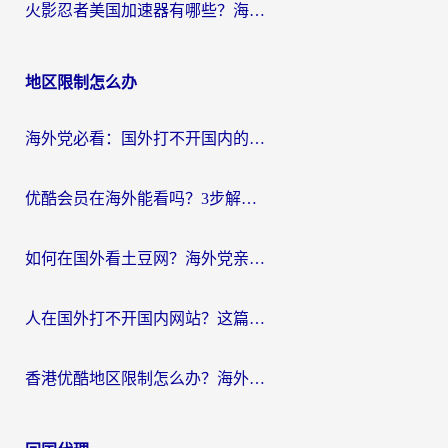
火影忍者美国加速器有哪些？海外党亲测的国服游戏加速全攻略（含菲律宾玩三国之刃守望黎明技巧）
地区限制怎么办
海外党必看：国外打不开国内的app怎么办？3步解决你的乡愁
优酷会员在海外能看吗？3步解决海外追剧难题，附实测好用加速器推荐
如何在国外看土豆网？海外党亲测有效的追剧加速器选择指南
人在国外打不开国内网站？这篇攻略帮你无缝解锁国内资源（附交管12123使用技巧）
香港优酷地区限制怎么办？海外党亲测有效的追剧解决方案