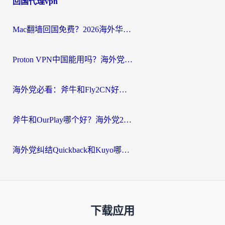
回国代理vpn
Mac翻墙回国免费？2026海外华人亲测：从CCTV5直播到国内APP，这样选加速器才靠谱
Proton VPN中国能用吗？海外党选回国加速器的避坑指南（附番茄加速器实测）
海外党必看：斧牛和Fly2CN好用吗？3招教你选对回国加速器（附免费试用攻略）
斧牛和OurPlay哪个好？海外党2026亲测：选对加速器，国内资源秒加载
海外党纠结Quickback和Kuyo哪个好？选对回国加速器才能无缝刷国内资源
下载应用