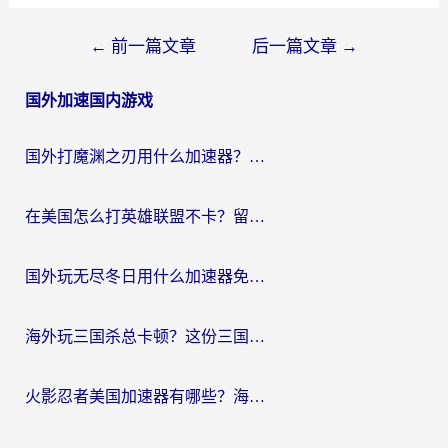
文
←
前一篇文章
后一篇文章
→
章
国外加速国内游戏
导
航
国外打魔渊之刃用什么加速器？2026海外玩家国服游戏加速全攻略（附闪耀暖暖&复苏的魔女避坑指南）
在美国怎么打英雄联盟不卡？留学生亲测的国服游戏加速全攻略
国外玩无尽冬日用什么加速器免费？海外党国服游戏加速避坑指南
海外玩三国杀总卡顿？这份三国杀游戏加速器指南帮你告别延迟烦恼
火影忍者美国加速器有哪些？海外党亲测的国服游戏加速全攻略（含菲律宾玩三国之刃守望黎明技巧）