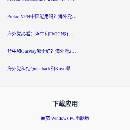
Proton VPN中国能用吗？海外党选回国加速器的避坑指南（附番茄加速器实测）
海外党必看：斧牛和Fly2CN好用吗？3招教你选对回国加速器（附免费试用攻略）
斧牛和OurPlay哪个好？海外党2026亲测：选对加速器，国内资源秒加载
海外党纠结Quickback和Kuyo哪个好？选对回国加速器才能无缝刷国内资源
下载应用
番茄 Windows PC电脑版