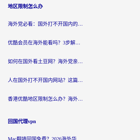
地区限制怎么办
海外党必看：国外打不开国内的app怎么办？3步解决你的乡愁
优酷会员在海外能看吗？3步解决海外追剧难题，附实测好用加速器推荐
如何在国外看土豆网？海外党亲测有效的追剧加速器选择指南
人在国外打不开国内网站？这篇攻略帮你无缝解锁国内资源（附交管12123使用技巧）
香港优酷地区限制怎么办？海外党亲测有效的追剧解决方案
回国代理vpn
Mac翻墙回国免费？2026海外华人亲测：从CCTV5直播到国内APP，这样选加速器才靠谱