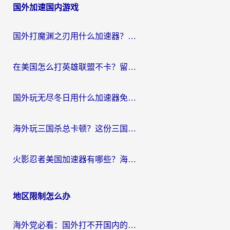
国外加速国内游戏
导
航
国外打魔渊之刃用什么加速器？2026海外玩家国服游戏加速全攻略（附闪耀暖暖&复苏的魔女避坑指南）
在美国怎么打英雄联盟不卡？留学生亲测的国服游戏加速全攻略
国外玩无尽冬日用什么加速器免费？海外党国服游戏加速避坑指南
海外玩三国杀总卡顿？这份三国杀游戏加速器指南帮你告别延迟烦恼
火影忍者美国加速器有哪些？海外党亲测的国服游戏加速全攻略（含菲律宾玩三国之刃守望黎明技巧）
地区限制怎么办
海外党必看：国外打不开国内的app怎么办？3步解决你的乡愁