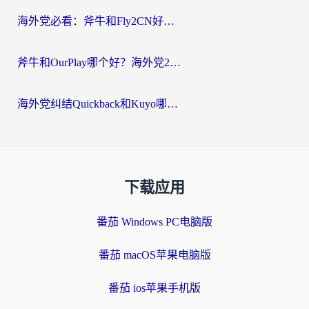
海外党必看：斧牛和Fly2CN好用吗？3招教你选对回国加速器（附免费试用攻略）
斧牛和OurPlay哪个好？海外党2026亲测：选对加速器，国内资源秒加载
海外党纠结Quickback和Kuyo哪个好？选对回国加速器才能无缝刷国内资源
下载应用
番茄 Windows PC电脑版
番茄 macOS苹果电脑版
番茄 ios苹果手机版