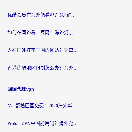
优酷会员在海外能看吗？3步解决海外追剧难题，附实测好用加速器推荐
如何在国外看土豆网？海外党亲测有效的追剧加速器选择指南
人在国外打不开国内网站？这篇攻略帮你无缝解锁国内资源（附交管12123使用技巧）
香港优酷地区限制怎么办？海外党亲测有效的追剧解决方案
回国代理vpn
Mac翻墙回国免费？2026海外华人亲测：从CCTV5直播到国内APP，这样选加速器才靠谱
Proton VPN中国能用吗？海外党选回国加速器的避坑指南（附番茄加速器实测）