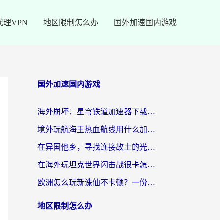
代理VPN
地区限制怎么办
国外加速国内游戏
国外加速国内游戏
海外崩坏：星穹铁道加速器下载安装：一份给游子的终极网络指南
境外玩航海王热血航线用什么加速器？2026海外玩家实测最优方案（附欧洲问道堡垒前线加速技巧）
在异国他乡，寻找连接故土的光明大陆免费加速器
在海外玩坦克世界闪击战很卡怎么办？老玩家亲测有效的加速器选择指南
欧洲怎么玩新诛仙不卡顿？一份给海外游子的国服游戏畅玩指南
地区限制怎么办