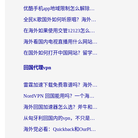
优酷手机app地域限制怎么解除？海外党亲测有效的追剧方案
全民K歌国外如何听原唱？海外党亲测有效的回国加速器选择指南
在海外如果使用交管12123怎么处理？留学生亲测有效的回国加速方案
海外看国内电视直播用什么网站比较好？一篇解决你所有追剧难题的实用指南
在国外如何打开中国网站？留学生与海外华人的无缝访问指南
回国代理vpn
雷霆加速下载免费靠谱吗？海外党选回国加速器的避坑指南（附热门工具对比）
NordVPN 回国能用吗？一个海外用户必须面对的真实困境
海外回国加速器怎么选？斧牛和海龟哪个好？一篇帮你避开坑的实用指南
从匈牙利回国内的vpn，不只是为了刷剧那么简单
海外党必看：Quickback和OurPlay好用吗？3分钟选对回国加速器，无缝刷剧玩游戏