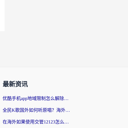
最新资讯
优酷手机app地域限制怎么解除？海外党亲测有效的追剧方案
全民K歌国外如何听原唱？海外党亲测有效的回国加速器选择指南
在海外如果使用交管12123怎么处理？留学生亲测有效的回国加速方案