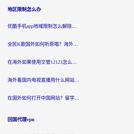
地区限制怎么办
优酷手机app地域限制怎么解除？海外党亲测有效的追剧方案
全民K歌国外如何听原唱？海外党亲测有效的回国加速器选择指南
在海外如果使用交管12123怎么处理？留学生亲测有效的回国加速方案
海外看国内电视直播用什么网站比较好？一篇解决你所有追剧难题的实用指南
在国外如何打开中国网站？留学生与海外华人的无缝访问指南
回国代理vpn