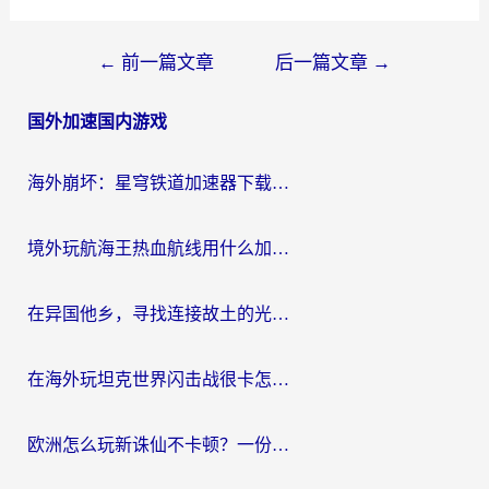
文
←
前一篇文章
后一篇文章
→
章
国外加速国内游戏
导
航
海外崩坏：星穹铁道加速器下载安装：一份给游子的终极网络指南
境外玩航海王热血航线用什么加速器？2026海外玩家实测最优方案（附欧洲问道堡垒前线加速技巧）
在异国他乡，寻找连接故土的光明大陆免费加速器
在海外玩坦克世界闪击战很卡怎么办？老玩家亲测有效的加速器选择指南
欧洲怎么玩新诛仙不卡顿？一份给海外游子的国服游戏畅玩指南