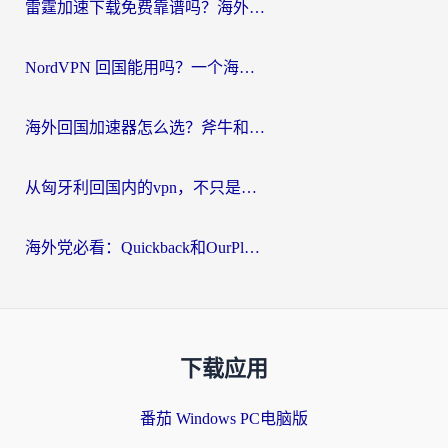
雷霆加速下载免费靠谱吗？海外党选回国加速器的避坑指南（附热门工具对比）
NordVPN 回国能用吗？一个海外用户必须面对的真实困境
海外回国加速器怎么选？斧牛和海龟哪个好？一篇帮你避开坑的实用指南
从匈牙利回国内的vpn，不只是为了刷剧那么简单
海外党必看：Quickback和OurPlay好用吗？3分钟选对回国加速器，无缝刷剧玩游戏
下载应用
番茄 Windows PC电脑版