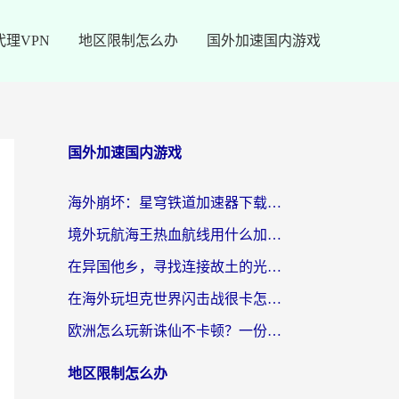
代理VPN
地区限制怎么办
国外加速国内游戏
国外加速国内游戏
海外崩坏：星穹铁道加速器下载安装：一份给游子的终极网络指南
境外玩航海王热血航线用什么加速器？2026海外玩家实测最优方案（附欧洲问道堡垒前线加速技巧）
在异国他乡，寻找连接故土的光明大陆免费加速器
在海外玩坦克世界闪击战很卡怎么办？老玩家亲测有效的加速器选择指南
欧洲怎么玩新诛仙不卡顿？一份给海外游子的国服游戏畅玩指南
地区限制怎么办