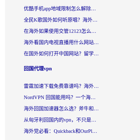
优酷手机app地域限制怎么解除？海外党亲测有效的追剧方案
全民K歌国外如何听原唱？海外党亲测有效的回国加速器选择指南
在海外如果使用交管12123怎么处理？留学生亲测有效的回国加速方案
海外看国内电视直播用什么网站比较好？一篇解决你所有追剧难题的实用指南
在国外如何打开中国网站？留学生与海外华人的无缝访问指南
回国代理vpn
雷霆加速下载免费靠谱吗？海外党选回国加速器的避坑指南（附热门工具对比）
NordVPN 回国能用吗？一个海外用户必须面对的真实困境
海外回国加速器怎么选？斧牛和海龟哪个好？一篇帮你避开坑的实用指南
从匈牙利回国内的vpn，不只是为了刷剧那么简单
海外党必看：Quickback和OurPlay好用吗？3分钟选对回国加速器，无缝刷剧玩游戏