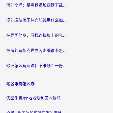
海外崩坏：星穹铁道加速器下载安装：一份给游子的终极网络指南
境外玩航海王热血航线用什么加速器？2026海外玩家实测最优方案（附欧洲问道堡垒前线加速技巧）
在异国他乡，寻找连接故土的光明大陆免费加速器
在海外玩坦克世界闪击战很卡怎么办？老玩家亲测有效的加速器选择指南
欧洲怎么玩新诛仙不卡顿？一份给海外游子的国服游戏畅玩指南
地区限制怎么办
优酷手机app地域限制怎么解除？海外党亲测有效的追剧方案