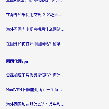
全民K歌国外如何听原唱？海外党亲测有效的回国加速器选择指南
在海外如果使用交管12123怎么处理？留学生亲测有效的回国加速方案
海外看国内电视直播用什么网站比较好？一篇解决你所有追剧难题的实用指南
在国外如何打开中国网站？留学生与海外华人的无缝访问指南
回国代理vpn
雷霆加速下载免费靠谱吗？海外党选回国加速器的避坑指南（附热门工具对比）
NordVPN 回国能用吗？一个海外用户必须面对的真实困境
海外回国加速器怎么选？斧牛和海龟哪个好？一篇帮你避开坑的实用指南