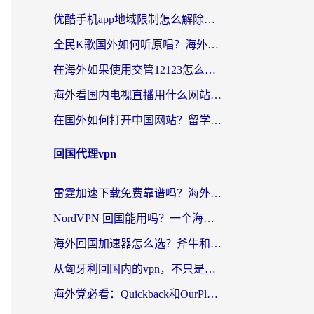
优酷手机app地域限制怎么解除？海外党亲测有效的追剧方案
全民K歌国外如何听原唱？海外党亲测有效的回国加速器选择指南
在海外如果使用交管12123怎么处理？留学生亲测有效的回国加速方案
海外看国内电视直播用什么网站比较好？一篇解决你所有追剧难题的实用指南
在国外如何打开中国网站？留学生与海外华人的无缝访问指南
回国代理vpn
雷霆加速下载免费靠谱吗？海外党选回国加速器的避坑指南（附热门工具对比）
NordVPN 回国能用吗？一个海外用户必须面对的真实困境
海外回国加速器怎么选？斧牛和海龟哪个好？一篇帮你避开坑的实用指南
从匈牙利回国内的vpn，不只是为了刷剧那么简单
海外党必看：Quickback和OurPlay好用吗？3分钟选对回国加速器，无缝刷剧玩游戏