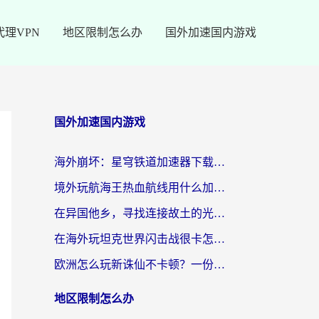
代理VPN
地区限制怎么办
国外加速国内游戏
国外加速国内游戏
海外崩坏：星穹铁道加速器下载安装：一份给游子的终极网络指南
境外玩航海王热血航线用什么加速器？2026海外玩家实测最优方案（附欧洲问道堡垒前线加速技巧）
在异国他乡，寻找连接故土的光明大陆免费加速器
在海外玩坦克世界闪击战很卡怎么办？老玩家亲测有效的加速器选择指南
欧洲怎么玩新诛仙不卡顿？一份给海外游子的国服游戏畅玩指南
地区限制怎么办