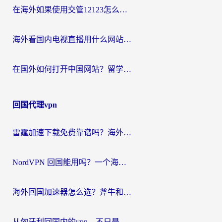
在海外如果使用交管12123怎么处理？留学生亲测有效的回国加速方案
海外看国内电视直播用什么网站比较好？一篇解决你所有追剧难题的实用指南
在国外如何打开中国网站？留学生与海外华人的无缝访问指南
回国代理vpn
雷霆加速下载免费靠谱吗？海外党选回国加速器的避坑指南（附热门工具对比）
NordVPN 回国能用吗？一个海外用户必须面对的真实困境
海外回国加速器怎么选？斧牛和海龟哪个好？一篇帮你避开坑的实用指南
从匈牙利回国内的vpn，不只是为了刷剧那么简单