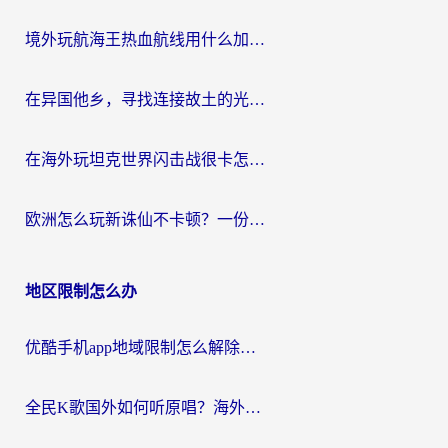
境外玩航海王热血航线用什么加速器？2026海外玩家实测最优方案（附欧洲问道堡垒前线加速技巧）
在异国他乡，寻找连接故土的光明大陆免费加速器
在海外玩坦克世界闪击战很卡怎么办？老玩家亲测有效的加速器选择指南
欧洲怎么玩新诛仙不卡顿？一份给海外游子的国服游戏畅玩指南
地区限制怎么办
优酷手机app地域限制怎么解除？海外党亲测有效的追剧方案
全民K歌国外如何听原唱？海外党亲测有效的回国加速器选择指南