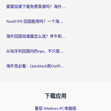
雷霆加速下载免费靠谱吗？海外党选回国加速器的避坑指南（附热门工具对比）
NordVPN 回国能用吗？一个海外用户必须面对的真实困境
海外回国加速器怎么选？斧牛和海龟哪个好？一篇帮你避开坑的实用指南
从匈牙利回国内的vpn，不只是为了刷剧那么简单
海外党必看：Quickback和OurPlay好用吗？3分钟选对回国加速器，无缝刷剧玩游戏
下载应用
番茄 Windows PC电脑版