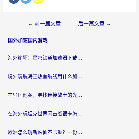
文
←
前一篇文章
后一篇文章
→
章
国外加速国内游戏
导
航
海外崩坏：星穹铁道加速器下载安装：一份给游子的终极网络指南
境外玩航海王热血航线用什么加速器？2026海外玩家实测最优方案（附欧洲问道堡垒前线加速技巧）
在异国他乡，寻找连接故土的光明大陆免费加速器
在海外玩坦克世界闪击战很卡怎么办？老玩家亲测有效的加速器选择指南
欧洲怎么玩新诛仙不卡顿？一份给海外游子的国服游戏畅玩指南