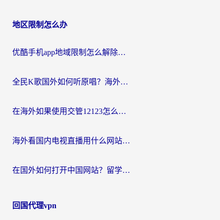
地区限制怎么办
优酷手机app地域限制怎么解除？海外党亲测有效的追剧方案
全民K歌国外如何听原唱？海外党亲测有效的回国加速器选择指南
在海外如果使用交管12123怎么处理？留学生亲测有效的回国加速方案
海外看国内电视直播用什么网站比较好？一篇解决你所有追剧难题的实用指南
在国外如何打开中国网站？留学生与海外华人的无缝访问指南
回国代理vpn