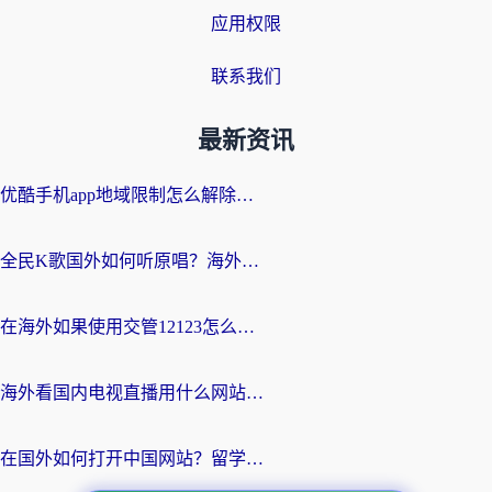
应用权限
联系我们
最新资讯
优酷手机app地域限制怎么解除？海外党亲测有效的追剧方案
全民K歌国外如何听原唱？海外党亲测有效的回国加速器选择指南
在海外如果使用交管12123怎么处理？留学生亲测有效的回国加速方案
海外看国内电视直播用什么网站比较好？一篇解决你所有追剧难题的实用指南
在国外如何打开中国网站？留学生与海外华人的无缝访问指南