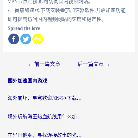
VPN节点连接,即可访问国内视频网站。
番茄加速器:下载安装番茄加速器软件,开启加速功能,
即可提高访问国内视频网站的速度和稳定性。
Spread the love
文
←
前一篇文章
后一篇文章
→
章
国外加速国内游戏
导
航
海外崩坏：星穹铁道加速器下载安装：一份给游子的终极网络指南
境外玩航海王热血航线用什么加速器？2026海外玩家实测最优方案（附欧洲问道堡垒前线加速技巧）
在异国他乡，寻找连接故土的光明大陆免费加速器