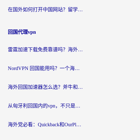
在国外如何打开中国网站？留学生与海外华人的无缝访问指南
回国代理vpn
雷霆加速下载免费靠谱吗？海外党选回国加速器的避坑指南（附热门工具对比）
NordVPN 回国能用吗？一个海外用户必须面对的真实困境
海外回国加速器怎么选？斧牛和海龟哪个好？一篇帮你避开坑的实用指南
从匈牙利回国内的vpn，不只是为了刷剧那么简单
海外党必看：Quickback和OurPlay好用吗？3分钟选对回国加速器，无缝刷剧玩游戏