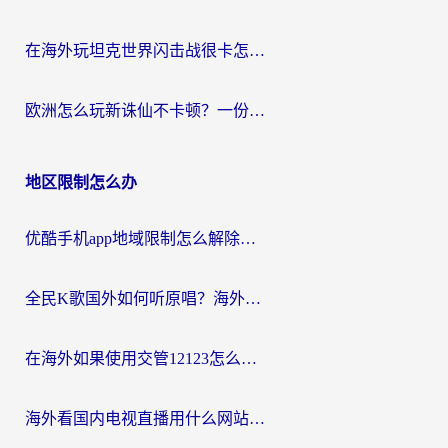
在海外玩坦克世界闪击战很卡怎么办？老玩家亲测有效的加速器选择指南
欧洲怎么玩新诛仙不卡顿？一份给海外游子的国服游戏畅玩指南
地区限制怎么办
优酷手机app地域限制怎么解除？海外党亲测有效的追剧方案
全民K歌国外如何听原唱？海外党亲测有效的回国加速器选择指南
在海外如果使用交管12123怎么处理？留学生亲测有效的回国加速方案
海外看国内电视直播用什么网站比较好？一篇解决你所有追剧难题的实用指南