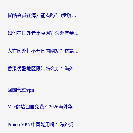
优酷会员在海外能看吗？3步解决海外追剧难题，附实测好用加速器推荐
如何在国外看土豆网？海外党亲测有效的追剧加速器选择指南
人在国外打不开国内网站？这篇攻略帮你无缝解锁国内资源（附交管12123使用技巧）
香港优酷地区限制怎么办？海外党亲测有效的追剧解决方案
回国代理vpn
Mac翻墙回国免费？2026海外华人亲测：从CCTV5直播到国内APP，这样选加速器才靠谱
Proton VPN中国能用吗？海外党选回国加速器的避坑指南（附番茄加速器实测）