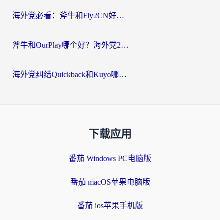
海外党必看：斧牛和Fly2CN好用吗？3招教你选对回国加速器（附免费试用攻略）
斧牛和OurPlay哪个好？海外党2026亲测：选对加速器，国内资源秒加载
海外党纠结Quickback和Kuyo哪个好？选对回国加速器才能无缝刷国内资源
下载应用
番茄 Windows PC电脑版
番茄 macOS苹果电脑版
番茄 ios苹果手机版