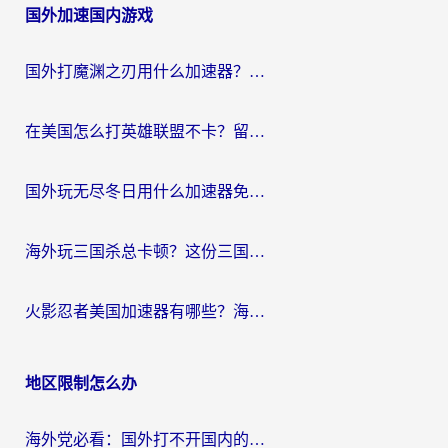
国外加速国内游戏
导
航
国外打魔渊之刃用什么加速器？2026海外玩家国服游戏加速全攻略（附闪耀暖暖&复苏的魔女避坑指南）
在美国怎么打英雄联盟不卡？留学生亲测的国服游戏加速全攻略
国外玩无尽冬日用什么加速器免费？海外党国服游戏加速避坑指南
海外玩三国杀总卡顿？这份三国杀游戏加速器指南帮你告别延迟烦恼
火影忍者美国加速器有哪些？海外党亲测的国服游戏加速全攻略（含菲律宾玩三国之刃守望黎明技巧）
地区限制怎么办
海外党必看：国外打不开国内的app怎么办？3步解决你的乡愁