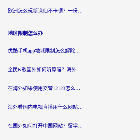
欧洲怎么玩新诛仙不卡顿？一份给海外游子的国服游戏畅玩指南
地区限制怎么办
优酷手机app地域限制怎么解除？海外党亲测有效的追剧方案
全民K歌国外如何听原唱？海外党亲测有效的回国加速器选择指南
在海外如果使用交管12123怎么处理？留学生亲测有效的回国加速方案
海外看国内电视直播用什么网站比较好？一篇解决你所有追剧难题的实用指南
在国外如何打开中国网站？留学生与海外华人的无缝访问指南