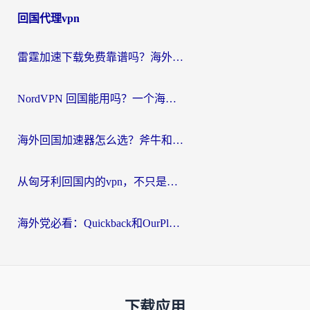
回国代理vpn
雷霆加速下载免费靠谱吗？海外党选回国加速器的避坑指南（附热门工具对比）
NordVPN 回国能用吗？一个海外用户必须面对的真实困境
海外回国加速器怎么选？斧牛和海龟哪个好？一篇帮你避开坑的实用指南
从匈牙利回国内的vpn，不只是为了刷剧那么简单
海外党必看：Quickback和OurPlay好用吗？3分钟选对回国加速器，无缝刷剧玩游戏
下载应用