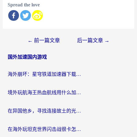
Spread the love
文
←
前一篇文章
后一篇文章
→
章
国外加速国内游戏
导
航
海外崩坏：星穹铁道加速器下载安装：一份给游子的终极网络指南
境外玩航海王热血航线用什么加速器？2026海外玩家实测最优方案（附欧洲问道堡垒前线加速技巧）
在异国他乡，寻找连接故土的光明大陆免费加速器
在海外玩坦克世界闪击战很卡怎么办？老玩家亲测有效的加速器选择指南