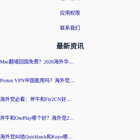
应用权限
联系我们
最新资讯
Mac翻墙回国免费？2026海外华人亲测：从CCTV5直播到国内APP，这样选加速器才靠谱
Proton VPN中国能用吗？海外党选回国加速器的避坑指南（附番茄加速器实测）
海外党必看：斧牛和Fly2CN好用吗？3招教你选对回国加速器（附免费试用攻略）
斧牛和OurPlay哪个好？海外党2026亲测：选对加速器，国内资源秒加载
海外党纠结Quickback和Kuyo哪个好？选对回国加速器才能无缝刷国内资源