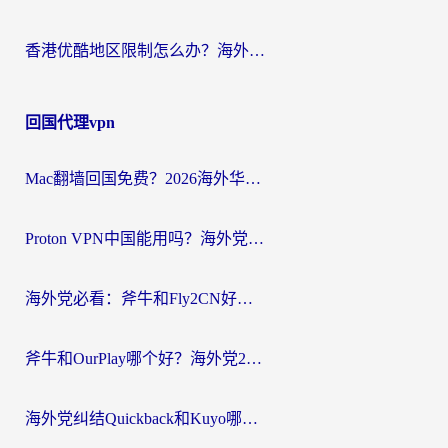
香港优酷地区限制怎么办？海外党亲测有效的追剧解决方案
回国代理vpn
Mac翻墙回国免费？2026海外华人亲测：从CCTV5直播到国内APP，这样选加速器才靠谱
Proton VPN中国能用吗？海外党选回国加速器的避坑指南（附番茄加速器实测）
海外党必看：斧牛和Fly2CN好用吗？3招教你选对回国加速器（附免费试用攻略）
斧牛和OurPlay哪个好？海外党2026亲测：选对加速器，国内资源秒加载
海外党纠结Quickback和Kuyo哪个好？选对回国加速器才能无缝刷国内资源