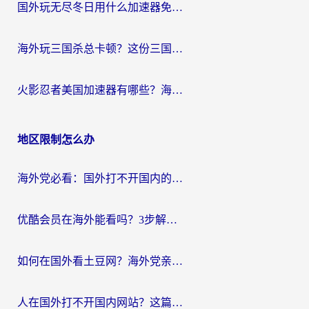
国外玩无尽冬日用什么加速器免费？海外党国服游戏加速避坑指南
海外玩三国杀总卡顿？这份三国杀游戏加速器指南帮你告别延迟烦恼
火影忍者美国加速器有哪些？海外党亲测的国服游戏加速全攻略（含菲律宾玩三国之刃守望黎明技巧）
地区限制怎么办
海外党必看：国外打不开国内的app怎么办？3步解决你的乡愁
优酷会员在海外能看吗？3步解决海外追剧难题，附实测好用加速器推荐
如何在国外看土豆网？海外党亲测有效的追剧加速器选择指南
人在国外打不开国内网站？这篇攻略帮你无缝解锁国内资源（附交管12123使用技巧）