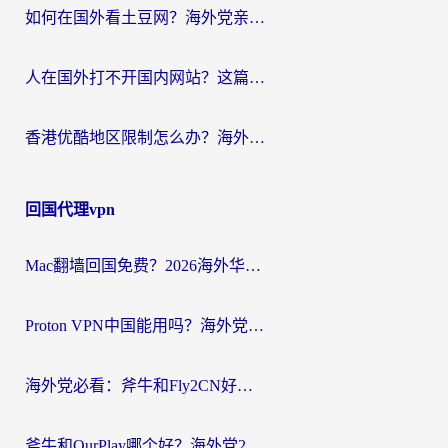
如何在国外看土豆网？海外党亲测有效的追剧加速器选择指南
人在国外打不开国内网站？这篇攻略帮你无缝解锁国内资源（附交管12123使用技巧）
香港优酷地区限制怎么办？海外党亲测有效的追剧解决方案
回国代理vpn
Mac翻墙回国免费？2026海外华人亲测：从CCTV5直播到国内APP，这样选加速器才靠谱
Proton VPN中国能用吗？海外党选回国加速器的避坑指南（附番茄加速器实测）
海外党必看：斧牛和Fly2CN好用吗？3招教你选对回国加速器（附免费试用攻略）
斧牛和OurPlay哪个好？海外党2026亲测：选对加速器，国内资源秒加载