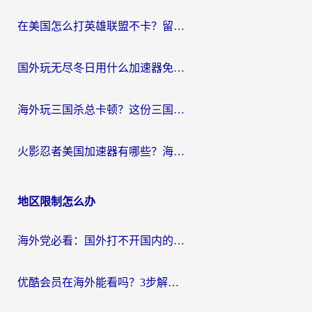
在美国怎么打英雄联盟不卡？留学生亲测的国服游戏加速全攻略
国外玩无尽冬日用什么加速器免费？海外党国服游戏加速避坑指南
海外玩三国杀总卡顿？这份三国杀游戏加速器指南帮你告别延迟烦恼
火影忍者美国加速器有哪些？海外党亲测的国服游戏加速全攻略（含菲律宾玩三国之刃守望黎明技巧）
地区限制怎么办
海外党必看：国外打不开国内的app怎么办？3步解决你的乡愁
优酷会员在海外能看吗？3步解决海外追剧难题，附实测好用加速器推荐