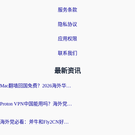
服务条款
隐私协议
应用权限
联系我们
最新资讯
Mac翻墙回国免费？2026海外华人亲测：从CCTV5直播到国内APP，这样选加速器才靠谱
Proton VPN中国能用吗？海外党选回国加速器的避坑指南（附番茄加速器实测）
海外党必看：斧牛和Fly2CN好用吗？3招教你选对回国加速器（附免费试用攻略）