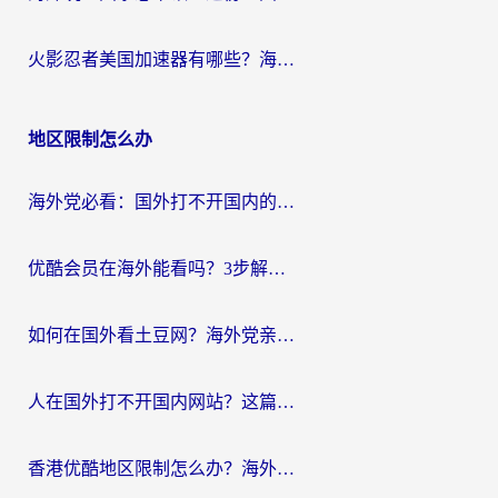
火影忍者美国加速器有哪些？海外党亲测的国服游戏加速全攻略（含菲律宾玩三国之刃守望黎明技巧）
地区限制怎么办
海外党必看：国外打不开国内的app怎么办？3步解决你的乡愁
优酷会员在海外能看吗？3步解决海外追剧难题，附实测好用加速器推荐
如何在国外看土豆网？海外党亲测有效的追剧加速器选择指南
人在国外打不开国内网站？这篇攻略帮你无缝解锁国内资源（附交管12123使用技巧）
香港优酷地区限制怎么办？海外党亲测有效的追剧解决方案