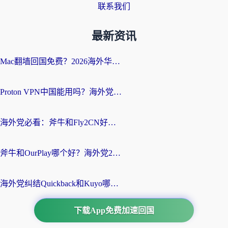
联系我们
最新资讯
Mac翻墙回国免费？2026海外华人亲测：从CCTV5直播到国内APP，这样选加速器才靠谱
Proton VPN中国能用吗？海外党选回国加速器的避坑指南（附番茄加速器实测）
海外党必看：斧牛和Fly2CN好用吗？3招教你选对回国加速器（附免费试用攻略）
斧牛和OurPlay哪个好？海外党2026亲测：选对加速器，国内资源秒加载
海外党纠结Quickback和Kuyo哪个好？选对回国加速器才能无缝刷国内资源
下载App免费加速回国