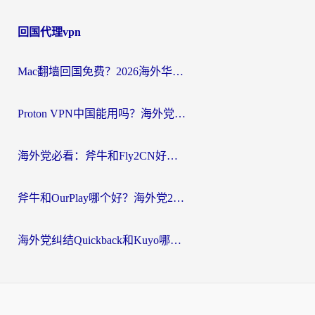
回国代理vpn
Mac翻墙回国免费？2026海外华人亲测：从CCTV5直播到国内APP，这样选加速器才靠谱
Proton VPN中国能用吗？海外党选回国加速器的避坑指南（附番茄加速器实测）
海外党必看：斧牛和Fly2CN好用吗？3招教你选对回国加速器（附免费试用攻略）
斧牛和OurPlay哪个好？海外党2026亲测：选对加速器，国内资源秒加载
海外党纠结Quickback和Kuyo哪个好？选对回国加速器才能无缝刷国内资源