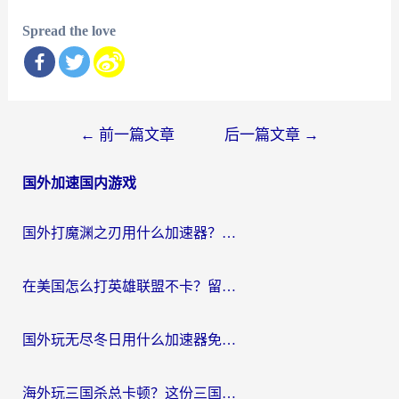
Spread the love
文
←
前一篇文章
后一篇文章
→
章
国外加速国内游戏
导
航
国外打魔渊之刃用什么加速器？2026海外玩家国服游戏加速全攻略（附闪耀暖暖&复苏的魔女避坑指南）
在美国怎么打英雄联盟不卡？留学生亲测的国服游戏加速全攻略
国外玩无尽冬日用什么加速器免费？海外党国服游戏加速避坑指南
海外玩三国杀总卡顿？这份三国杀游戏加速器指南帮你告别延迟烦恼