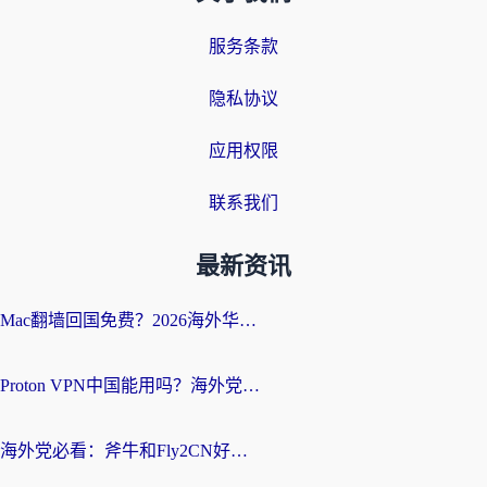
服务条款
隐私协议
应用权限
联系我们
最新资讯
Mac翻墙回国免费？2026海外华人亲测：从CCTV5直播到国内APP，这样选加速器才靠谱
Proton VPN中国能用吗？海外党选回国加速器的避坑指南（附番茄加速器实测）
海外党必看：斧牛和Fly2CN好用吗？3招教你选对回国加速器（附免费试用攻略）