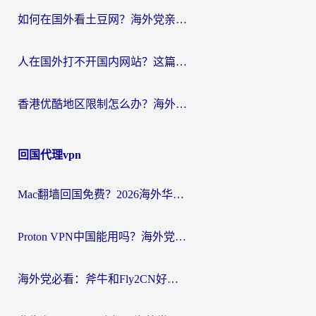
如何在国外看土豆网？海外党亲测有效的追剧加速器选择指南
人在国外打不开国内网站？这篇攻略帮你无缝解锁国内资源（附交管12123使用技巧）
香港优酷地区限制怎么办？海外党亲测有效的追剧解决方案
回国代理vpn
Mac翻墙回国免费？2026海外华人亲测：从CCTV5直播到国内APP，这样选加速器才靠谱
Proton VPN中国能用吗？海外党选回国加速器的避坑指南（附番茄加速器实测）
海外党必看：斧牛和Fly2CN好用吗？3招教你选对回国加速器（附免费试用攻略）