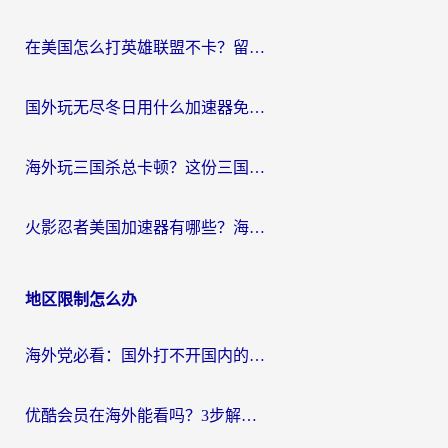
在美国怎么打英雄联盟不卡？留学生亲测的国服游戏加速全攻略
国外玩无尽冬日用什么加速器免费？海外党国服游戏加速避坑指南
海外玩三国杀总卡顿？这份三国杀游戏加速器指南帮你告别延迟烦恼
火影忍者美国加速器有哪些？海外党亲测的国服游戏加速全攻略（含菲律宾玩三国之刃守望黎明技巧）
地区限制怎么办
海外党必看：国外打不开国内的app怎么办？3步解决你的乡愁
优酷会员在海外能看吗？3步解决海外追剧难题，附实测好用加速器推荐