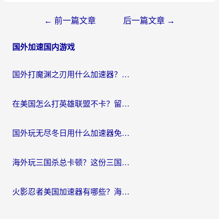
文
←
前一篇文章
后一篇文章
→
章
国外加速国内游戏
导
航
国外打魔渊之刃用什么加速器？2026海外玩家国服游戏加速全攻略（附闪耀暖暖&复苏的魔女避坑指南）
在美国怎么打英雄联盟不卡？留学生亲测的国服游戏加速全攻略
国外玩无尽冬日用什么加速器免费？海外党国服游戏加速避坑指南
海外玩三国杀总卡顿？这份三国杀游戏加速器指南帮你告别延迟烦恼
火影忍者美国加速器有哪些？海外党亲测的国服游戏加速全攻略（含菲律宾玩三国之刃守望黎明技巧）