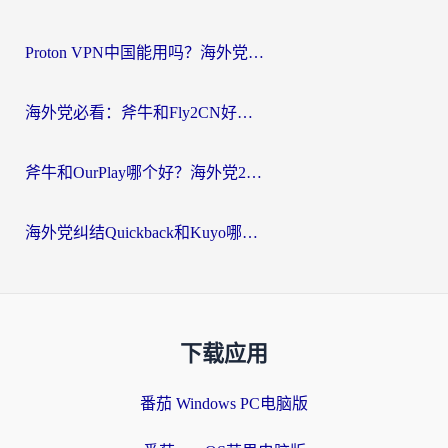
Proton VPN中国能用吗？海外党选回国加速器的避坑指南（附番茄加速器实测）
海外党必看：斧牛和Fly2CN好用吗？3招教你选对回国加速器（附免费试用攻略）
斧牛和OurPlay哪个好？海外党2026亲测：选对加速器，国内资源秒加载
海外党纠结Quickback和Kuyo哪个好？选对回国加速器才能无缝刷国内资源
下载应用
番茄 Windows PC电脑版