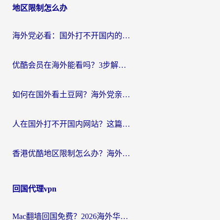
地区限制怎么办
海外党必看：国外打不开国内的app怎么办？3步解决你的乡愁
优酷会员在海外能看吗？3步解决海外追剧难题，附实测好用加速器推荐
如何在国外看土豆网？海外党亲测有效的追剧加速器选择指南
人在国外打不开国内网站？这篇攻略帮你无缝解锁国内资源（附交管12123使用技巧）
香港优酷地区限制怎么办？海外党亲测有效的追剧解决方案
回国代理vpn
Mac翻墙回国免费？2026海外华人亲测：从CCTV5直播到国内APP，这样选加速器才靠谱