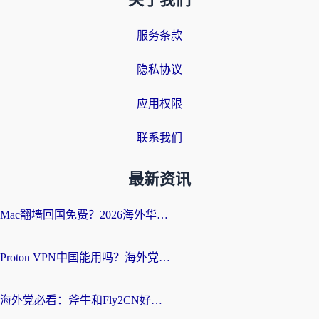
关于我们
服务条款
隐私协议
应用权限
联系我们
最新资讯
Mac翻墙回国免费？2026海外华人亲测：从CCTV5直播到国内APP，这样选加速器才靠谱
Proton VPN中国能用吗？海外党选回国加速器的避坑指南（附番茄加速器实测）
海外党必看：斧牛和Fly2CN好用吗？3招教你选对回国加速器（附免费试用攻略）