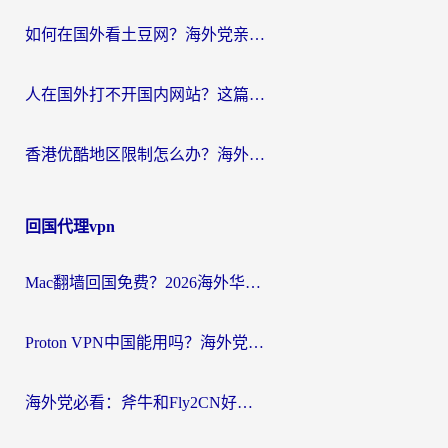
如何在国外看土豆网？海外党亲测有效的追剧加速器选择指南
人在国外打不开国内网站？这篇攻略帮你无缝解锁国内资源（附交管12123使用技巧）
香港优酷地区限制怎么办？海外党亲测有效的追剧解决方案
回国代理vpn
Mac翻墙回国免费？2026海外华人亲测：从CCTV5直播到国内APP，这样选加速器才靠谱
Proton VPN中国能用吗？海外党选回国加速器的避坑指南（附番茄加速器实测）
海外党必看：斧牛和Fly2CN好用吗？3招教你选对回国加速器（附免费试用攻略）