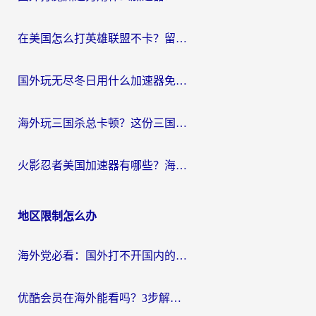
在美国怎么打英雄联盟不卡？留学生亲测的国服游戏加速全攻略
国外玩无尽冬日用什么加速器免费？海外党国服游戏加速避坑指南
海外玩三国杀总卡顿？这份三国杀游戏加速器指南帮你告别延迟烦恼
火影忍者美国加速器有哪些？海外党亲测的国服游戏加速全攻略（含菲律宾玩三国之刃守望黎明技巧）
地区限制怎么办
海外党必看：国外打不开国内的app怎么办？3步解决你的乡愁
优酷会员在海外能看吗？3步解决海外追剧难题，附实测好用加速器推荐