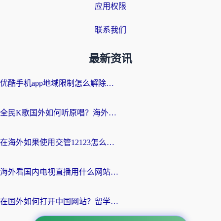
应用权限
联系我们
最新资讯
优酷手机app地域限制怎么解除？海外党亲测有效的追剧方案
全民K歌国外如何听原唱？海外党亲测有效的回国加速器选择指南
在海外如果使用交管12123怎么处理？留学生亲测有效的回国加速方案
海外看国内电视直播用什么网站比较好？一篇解决你所有追剧难题的实用指南
在国外如何打开中国网站？留学生与海外华人的无缝访问指南