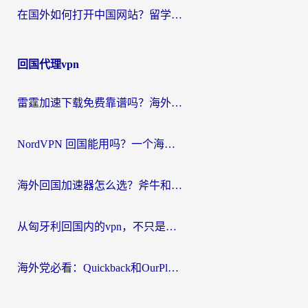
在国外如何打开中国网站？留学生与海外华人的无缝访问指南
回国代理vpn
雷霆加速下载免费靠谱吗？海外党选回国加速器的避坑指南（附热门工具对比）
NordVPN 回国能用吗？一个海外用户必须面对的真实困境
海外回国加速器怎么选？斧牛和海龟哪个好？一篇帮你避开坑的实用指南
从匈牙利回国内的vpn，不只是为了刷剧那么简单
海外党必看：Quickback和OurPlay好用吗？3分钟选对回国加速器，无缝刷剧玩游戏