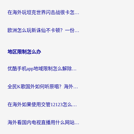
在海外玩坦克世界闪击战很卡怎么办？老玩家亲测有效的加速器选择指南
欧洲怎么玩新诛仙不卡顿？一份给海外游子的国服游戏畅玩指南
地区限制怎么办
优酷手机app地域限制怎么解除？海外党亲测有效的追剧方案
全民K歌国外如何听原唱？海外党亲测有效的回国加速器选择指南
在海外如果使用交管12123怎么处理？留学生亲测有效的回国加速方案
海外看国内电视直播用什么网站比较好？一篇解决你所有追剧难题的实用指南