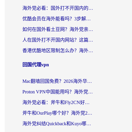
海外党必看：国外打不开国内的app怎么办？3步解决你的乡愁
优酷会员在海外能看吗？3步解决海外追剧难题，附实测好用加速器推荐
如何在国外看土豆网？海外党亲测有效的追剧加速器选择指南
人在国外打不开国内网站？这篇攻略帮你无缝解锁国内资源（附交管12123使用技巧）
香港优酷地区限制怎么办？海外党亲测有效的追剧解决方案
回国代理vpn
Mac翻墙回国免费？2026海外华人亲测：从CCTV5直播到国内APP，这样选加速器才靠谱
Proton VPN中国能用吗？海外党选回国加速器的避坑指南（附番茄加速器实测）
海外党必看：斧牛和Fly2CN好用吗？3招教你选对回国加速器（附免费试用攻略）
斧牛和OurPlay哪个好？海外党2026亲测：选对加速器，国内资源秒加载
海外党纠结Quickback和Kuyo哪个好？选对回国加速器才能无缝刷国内资源