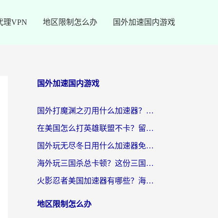
代理VPN
地区限制怎么办
国外加速国内游戏
国外加速国内游戏
国外打魔渊之刃用什么加速器？2026海外玩家国服游戏加速全攻略（附闪耀暖暖&复苏的魔女避坑指南）
在美国怎么打英雄联盟不卡？留学生亲测的国服游戏加速全攻略
国外玩无尽冬日用什么加速器免费？海外党国服游戏加速避坑指南
海外玩三国杀总卡顿？这份三国杀游戏加速器指南帮你告别延迟烦恼
火影忍者美国加速器有哪些？海外党亲测的国服游戏加速全攻略（含菲律宾玩三国之刃守望黎明技巧）
地区限制怎么办