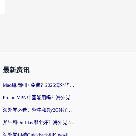
最新资讯
Mac翻墙回国免费？2026海外华人亲测：从CCTV5直播到国内APP，这样选加速器才靠谱
Proton VPN中国能用吗？海外党选回国加速器的避坑指南（附番茄加速器实测）
海外党必看：斧牛和Fly2CN好用吗？3招教你选对回国加速器（附免费试用攻略）
斧牛和OurPlay哪个好？海外党2026亲测：选对加速器，国内资源秒加载
海外党纠结Quickback和Kuyo哪个好？选对回国加速器才能无缝刷国内资源