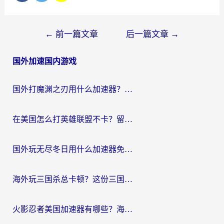
文
←
前一篇文章
后一篇文章
→
章
国外加速国内游戏
导
航
国外打魔渊之刃用什么加速器？2026海外玩家国服游戏加速全攻略（附闪耀暖暖&复苏的魔女避坑指南）
在美国怎么打英雄联盟不卡？留学生亲测的国服游戏加速全攻略
国外玩无尽冬日用什么加速器免费？海外党国服游戏加速避坑指南
海外玩三国杀总卡顿？这份三国杀游戏加速器指南帮你告别延迟烦恼
火影忍者美国加速器有哪些？海外党亲测的国服游戏加速全攻略（含菲律宾玩三国之刃守望黎明技巧）