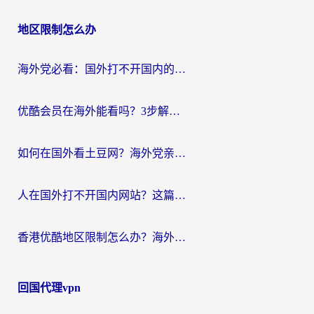
地区限制怎么办
海外党必看：国外打不开国内的app怎么办？3步解决你的乡愁
优酷会员在海外能看吗？3步解决海外追剧难题，附实测好用加速器推荐
如何在国外看土豆网？海外党亲测有效的追剧加速器选择指南
人在国外打不开国内网站？这篇攻略帮你无缝解锁国内资源（附交管12123使用技巧）
香港优酷地区限制怎么办？海外党亲测有效的追剧解决方案
回国代理vpn