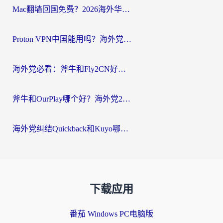
Mac翻墙回国免费？2026海外华人亲测：从CCTV5直播到国内APP，这样选加速器才靠谱
Proton VPN中国能用吗？海外党选回国加速器的避坑指南（附番茄加速器实测）
海外党必看：斧牛和Fly2CN好用吗？3招教你选对回国加速器（附免费试用攻略）
斧牛和OurPlay哪个好？海外党2026亲测：选对加速器，国内资源秒加载
海外党纠结Quickback和Kuyo哪个好？选对回国加速器才能无缝刷国内资源
下载应用
番茄 Windows PC电脑版