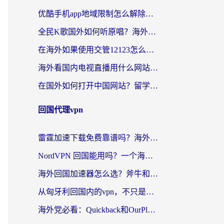
优酷手机app地域限制怎么解除？海外党亲测有效的追剧方案
全民K歌国外如何听原唱？海外党亲测有效的回国加速器选择指南
在海外如果使用交管12123怎么处理？留学生亲测有效的回国加速方案
海外看国内电视直播用什么网站比较好？一篇解决你所有追剧难题的实用指南
在国外如何打开中国网站？留学生与海外华人的无缝访问指南
回国代理vpn
雷霆加速下载免费靠谱吗？海外党选回国加速器的避坑指南（附热门工具对比）
NordVPN 回国能用吗？一个海外用户必须面对的真实困境
海外回国加速器怎么选？斧牛和海龟哪个好？一篇帮你避开坑的实用指南
从匈牙利回国内的vpn，不只是为了刷剧那么简单
海外党必看：Quickback和OurPlay好用吗？3分钟选对回国加速器，无缝刷剧玩游戏