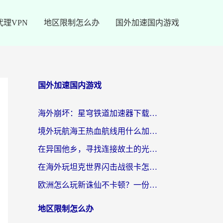
代理VPN
地区限制怎么办
国外加速国内游戏
国外加速国内游戏
海外崩坏：星穹铁道加速器下载安装：一份给游子的终极网络指南
境外玩航海王热血航线用什么加速器？2026海外玩家实测最优方案（附欧洲问道堡垒前线加速技巧）
在异国他乡，寻找连接故土的光明大陆免费加速器
在海外玩坦克世界闪击战很卡怎么办？老玩家亲测有效的加速器选择指南
欧洲怎么玩新诛仙不卡顿？一份给海外游子的国服游戏畅玩指南
地区限制怎么办