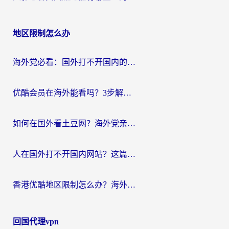
地区限制怎么办
海外党必看：国外打不开国内的app怎么办？3步解决你的乡愁
优酷会员在海外能看吗？3步解决海外追剧难题，附实测好用加速器推荐
如何在国外看土豆网？海外党亲测有效的追剧加速器选择指南
人在国外打不开国内网站？这篇攻略帮你无缝解锁国内资源（附交管12123使用技巧）
香港优酷地区限制怎么办？海外党亲测有效的追剧解决方案
回国代理vpn