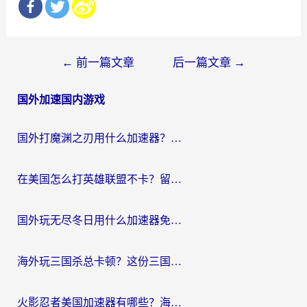
文
←
前一篇文章
后一篇文章
→
章
国外加速国内游戏
导
航
国外打魔渊之刃用什么加速器？2026海外玩家国服游戏加速全攻略（附闪耀暖暖&复苏的魔女避坑指南）
在美国怎么打英雄联盟不卡？留学生亲测的国服游戏加速全攻略
国外玩无尽冬日用什么加速器免费？海外党国服游戏加速避坑指南
海外玩三国杀总卡顿？这份三国杀游戏加速器指南帮你告别延迟烦恼
火影忍者美国加速器有哪些？海外党亲测的国服游戏加速全攻略（含菲律宾玩三国之刃守望黎明技巧）