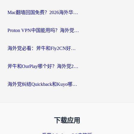
Mac翻墙回国免费？2026海外华人亲测：从CCTV5直播到国内APP，这样选加速器才靠谱
Proton VPN中国能用吗？海外党选回国加速器的避坑指南（附番茄加速器实测）
海外党必看：斧牛和Fly2CN好用吗？3招教你选对回国加速器（附免费试用攻略）
斧牛和OurPlay哪个好？海外党2026亲测：选对加速器，国内资源秒加载
海外党纠结Quickback和Kuyo哪个好？选对回国加速器才能无缝刷国内资源
下载应用