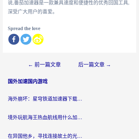
说,番茄加速器是一款兼具速度和便捷性的优秀回国工具,
深受广大用户的喜爱。
Spread the love
文
←
前一篇文章
后一篇文章
→
章
国外加速国内游戏
导
航
海外崩坏：星穹铁道加速器下载安装：一份给游子的终极网络指南
境外玩航海王热血航线用什么加速器？2026海外玩家实测最优方案（附欧洲问道堡垒前线加速技巧）
在异国他乡，寻找连接故土的光明大陆免费加速器