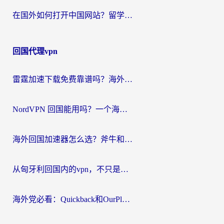
在国外如何打开中国网站？留学生与海外华人的无缝访问指南
回国代理vpn
雷霆加速下载免费靠谱吗？海外党选回国加速器的避坑指南（附热门工具对比）
NordVPN 回国能用吗？一个海外用户必须面对的真实困境
海外回国加速器怎么选？斧牛和海龟哪个好？一篇帮你避开坑的实用指南
从匈牙利回国内的vpn，不只是为了刷剧那么简单
海外党必看：Quickback和OurPlay好用吗？3分钟选对回国加速器，无缝刷剧玩游戏