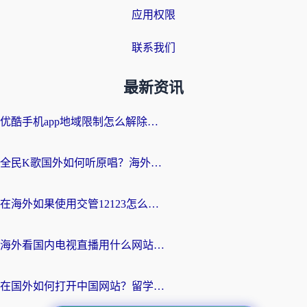
应用权限
联系我们
最新资讯
优酷手机app地域限制怎么解除？海外党亲测有效的追剧方案
全民K歌国外如何听原唱？海外党亲测有效的回国加速器选择指南
在海外如果使用交管12123怎么处理？留学生亲测有效的回国加速方案
海外看国内电视直播用什么网站比较好？一篇解决你所有追剧难题的实用指南
在国外如何打开中国网站？留学生与海外华人的无缝访问指南