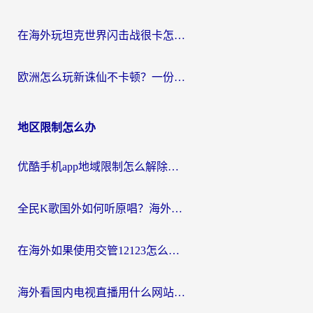
在海外玩坦克世界闪击战很卡怎么办？老玩家亲测有效的加速器选择指南
欧洲怎么玩新诛仙不卡顿？一份给海外游子的国服游戏畅玩指南
地区限制怎么办
优酷手机app地域限制怎么解除？海外党亲测有效的追剧方案
全民K歌国外如何听原唱？海外党亲测有效的回国加速器选择指南
在海外如果使用交管12123怎么处理？留学生亲测有效的回国加速方案
海外看国内电视直播用什么网站比较好？一篇解决你所有追剧难题的实用指南