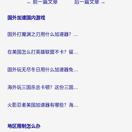
文
←
前一篇文章
后一篇文章
→
章
国外加速国内游戏
导
航
国外打魔渊之刃用什么加速器？2026海外玩家国服游戏加速全攻略（附闪耀暖暖&复苏的魔女避坑指南）
在美国怎么打英雄联盟不卡？留学生亲测的国服游戏加速全攻略
国外玩无尽冬日用什么加速器免费？海外党国服游戏加速避坑指南
海外玩三国杀总卡顿？这份三国杀游戏加速器指南帮你告别延迟烦恼
火影忍者美国加速器有哪些？海外党亲测的国服游戏加速全攻略（含菲律宾玩三国之刃守望黎明技巧）
地区限制怎么办