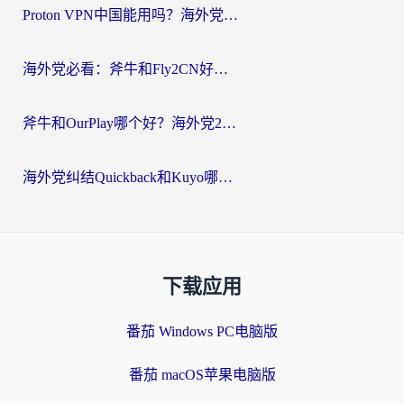
Proton VPN中国能用吗？海外党选回国加速器的避坑指南（附番茄加速器实测）
海外党必看：斧牛和Fly2CN好用吗？3招教你选对回国加速器（附免费试用攻略）
斧牛和OurPlay哪个好？海外党2026亲测：选对加速器，国内资源秒加载
海外党纠结Quickback和Kuyo哪个好？选对回国加速器才能无缝刷国内资源
下载应用
番茄 Windows PC电脑版
番茄 macOS苹果电脑版