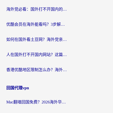
海外党必看：国外打不开国内的app怎么办？3步解决你的乡愁
优酷会员在海外能看吗？3步解决海外追剧难题，附实测好用加速器推荐
如何在国外看土豆网？海外党亲测有效的追剧加速器选择指南
人在国外打不开国内网站？这篇攻略帮你无缝解锁国内资源（附交管12123使用技巧）
香港优酷地区限制怎么办？海外党亲测有效的追剧解决方案
回国代理vpn
Mac翻墙回国免费？2026海外华人亲测：从CCTV5直播到国内APP，这样选加速器才靠谱