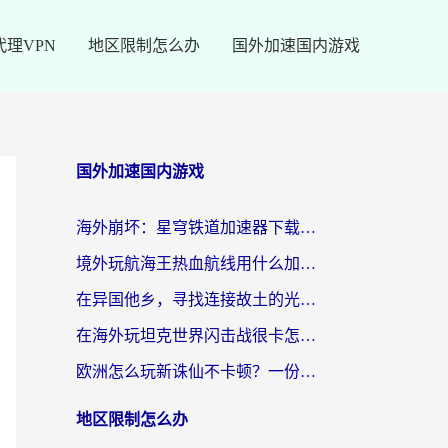
代理VPN
地区限制怎么办
国外加速国内游戏
国外加速国内游戏
海外崩坏：星穹铁道加速器下载安装：一份给游子的终极网络指南
境外玩航海王热血航线用什么加速器？2026海外玩家实测最优方案（附欧洲问道堡垒前线加速技巧）
在异国他乡，寻找连接故土的光明大陆免费加速器
在海外玩坦克世界闪击战很卡怎么办？老玩家亲测有效的加速器选择指南
欧洲怎么玩新诛仙不卡顿？一份给海外游子的国服游戏畅玩指南
地区限制怎么办