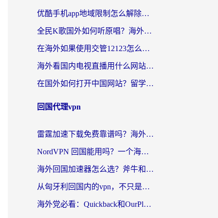
优酷手机app地域限制怎么解除？海外党亲测有效的追剧方案
全民K歌国外如何听原唱？海外党亲测有效的回国加速器选择指南
在海外如果使用交管12123怎么处理？留学生亲测有效的回国加速方案
海外看国内电视直播用什么网站比较好？一篇解决你所有追剧难题的实用指南
在国外如何打开中国网站？留学生与海外华人的无缝访问指南
回国代理vpn
雷霆加速下载免费靠谱吗？海外党选回国加速器的避坑指南（附热门工具对比）
NordVPN 回国能用吗？一个海外用户必须面对的真实困境
海外回国加速器怎么选？斧牛和海龟哪个好？一篇帮你避开坑的实用指南
从匈牙利回国内的vpn，不只是为了刷剧那么简单
海外党必看：Quickback和OurPlay好用吗？3分钟选对回国加速器，无缝刷剧玩游戏