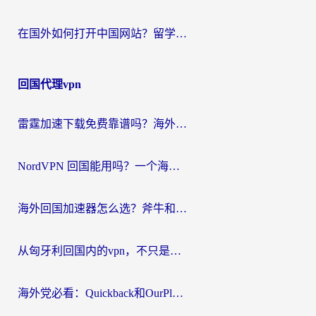
在国外如何打开中国网站？留学生与海外华人的无缝访问指南
回国代理vpn
雷霆加速下载免费靠谱吗？海外党选回国加速器的避坑指南（附热门工具对比）
NordVPN 回国能用吗？一个海外用户必须面对的真实困境
海外回国加速器怎么选？斧牛和海龟哪个好？一篇帮你避开坑的实用指南
从匈牙利回国内的vpn，不只是为了刷剧那么简单
海外党必看：Quickback和OurPlay好用吗？3分钟选对回国加速器，无缝刷剧玩游戏