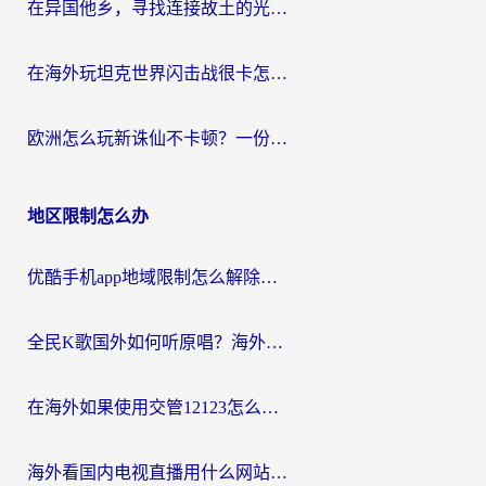
在异国他乡，寻找连接故土的光明大陆免费加速器
在海外玩坦克世界闪击战很卡怎么办？老玩家亲测有效的加速器选择指南
欧洲怎么玩新诛仙不卡顿？一份给海外游子的国服游戏畅玩指南
地区限制怎么办
优酷手机app地域限制怎么解除？海外党亲测有效的追剧方案
全民K歌国外如何听原唱？海外党亲测有效的回国加速器选择指南
在海外如果使用交管12123怎么处理？留学生亲测有效的回国加速方案
海外看国内电视直播用什么网站比较好？一篇解决你所有追剧难题的实用指南