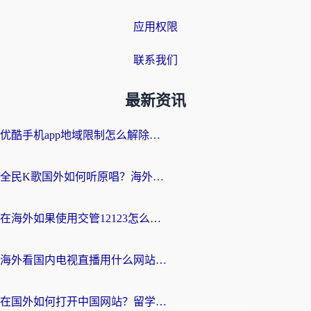
应用权限
联系我们
最新资讯
优酷手机app地域限制怎么解除？海外党亲测有效的追剧方案
全民K歌国外如何听原唱？海外党亲测有效的回国加速器选择指南
在海外如果使用交管12123怎么处理？留学生亲测有效的回国加速方案
海外看国内电视直播用什么网站比较好？一篇解决你所有追剧难题的实用指南
在国外如何打开中国网站？留学生与海外华人的无缝访问指南