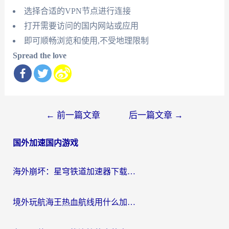
选择合适的VPN节点进行连接
打开需要访问的国内网站或应用
即可顺畅浏览和使用,不受地理限制
Spread the love
文
←
前一篇文章
后一篇文章
→
章
国外加速国内游戏
导
航
海外崩坏：星穹铁道加速器下载安装：一份给游子的终极网络指南
境外玩航海王热血航线用什么加速器？2026海外玩家实测最优方案（附欧洲问道堡垒前线加速技巧）