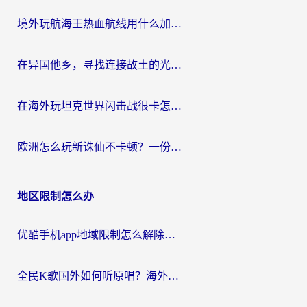
境外玩航海王热血航线用什么加速器？2026海外玩家实测最优方案（附欧洲问道堡垒前线加速技巧）
在异国他乡，寻找连接故土的光明大陆免费加速器
在海外玩坦克世界闪击战很卡怎么办？老玩家亲测有效的加速器选择指南
欧洲怎么玩新诛仙不卡顿？一份给海外游子的国服游戏畅玩指南
地区限制怎么办
优酷手机app地域限制怎么解除？海外党亲测有效的追剧方案
全民K歌国外如何听原唱？海外党亲测有效的回国加速器选择指南