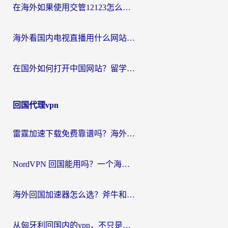
在海外如果使用交管12123怎么处理？留学生亲测有效的回国加速方案
海外看国内电视直播用什么网站比较好？一篇解决你所有追剧难题的实用指南
在国外如何打开中国网站？留学生与海外华人的无缝访问指南
回国代理vpn
雷霆加速下载免费靠谱吗？海外党选回国加速器的避坑指南（附热门工具对比）
NordVPN 回国能用吗？一个海外用户必须面对的真实困境
海外回国加速器怎么选？斧牛和海龟哪个好？一篇帮你避开坑的实用指南
从匈牙利回国内的vpn，不只是为了刷剧那么简单