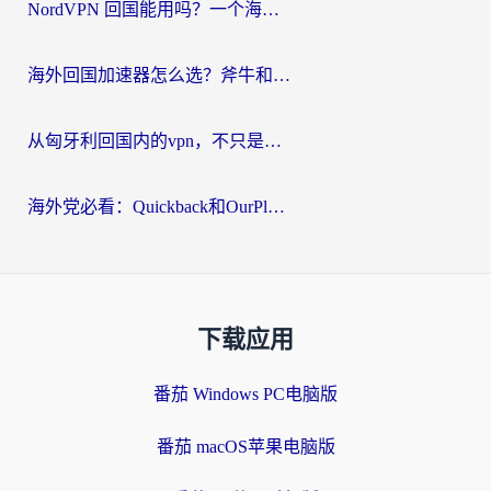
NordVPN 回国能用吗？一个海外用户必须面对的真实困境
海外回国加速器怎么选？斧牛和海龟哪个好？一篇帮你避开坑的实用指南
从匈牙利回国内的vpn，不只是为了刷剧那么简单
海外党必看：Quickback和OurPlay好用吗？3分钟选对回国加速器，无缝刷剧玩游戏
下载应用
番茄 Windows PC电脑版
番茄 macOS苹果电脑版