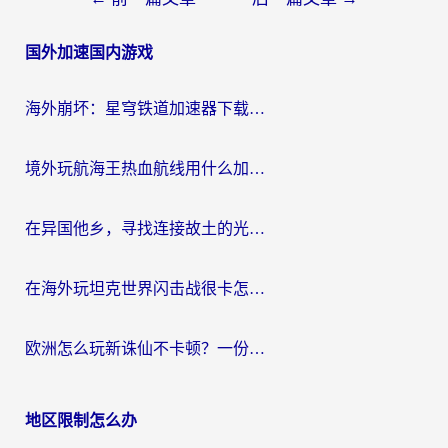
章
国外加速国内游戏
导
航
海外崩坏：星穹铁道加速器下载安装：一份给游子的终极网络指南
境外玩航海王热血航线用什么加速器？2026海外玩家实测最优方案（附欧洲问道堡垒前线加速技巧）
在异国他乡，寻找连接故土的光明大陆免费加速器
在海外玩坦克世界闪击战很卡怎么办？老玩家亲测有效的加速器选择指南
欧洲怎么玩新诛仙不卡顿？一份给海外游子的国服游戏畅玩指南
地区限制怎么办