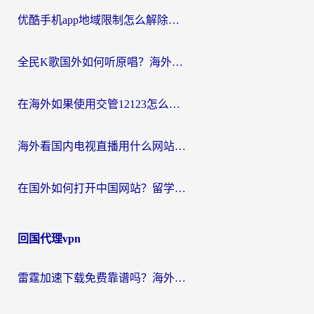
优酷手机app地域限制怎么解除？海外党亲测有效的追剧方案
全民K歌国外如何听原唱？海外党亲测有效的回国加速器选择指南
在海外如果使用交管12123怎么处理？留学生亲测有效的回国加速方案
海外看国内电视直播用什么网站比较好？一篇解决你所有追剧难题的实用指南
在国外如何打开中国网站？留学生与海外华人的无缝访问指南
回国代理vpn
雷霆加速下载免费靠谱吗？海外党选回国加速器的避坑指南（附热门工具对比）