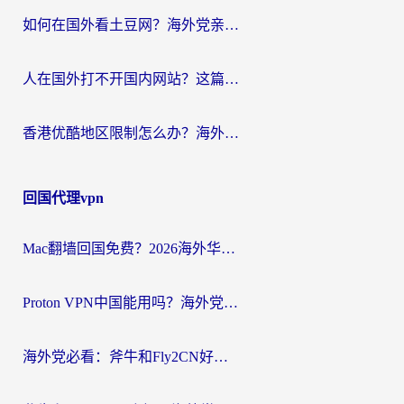
如何在国外看土豆网？海外党亲测有效的追剧加速器选择指南
人在国外打不开国内网站？这篇攻略帮你无缝解锁国内资源（附交管12123使用技巧）
香港优酷地区限制怎么办？海外党亲测有效的追剧解决方案
回国代理vpn
Mac翻墙回国免费？2026海外华人亲测：从CCTV5直播到国内APP，这样选加速器才靠谱
Proton VPN中国能用吗？海外党选回国加速器的避坑指南（附番茄加速器实测）
海外党必看：斧牛和Fly2CN好用吗？3招教你选对回国加速器（附免费试用攻略）