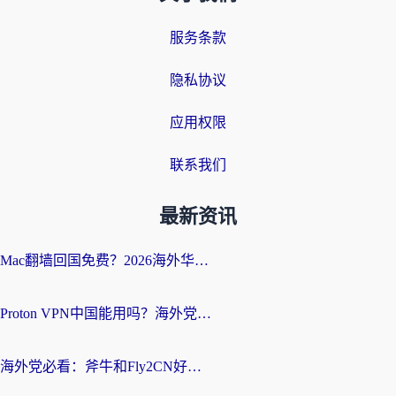
服务条款
隐私协议
应用权限
联系我们
最新资讯
Mac翻墙回国免费？2026海外华人亲测：从CCTV5直播到国内APP，这样选加速器才靠谱
Proton VPN中国能用吗？海外党选回国加速器的避坑指南（附番茄加速器实测）
海外党必看：斧牛和Fly2CN好用吗？3招教你选对回国加速器（附免费试用攻略）