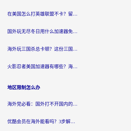
在美国怎么打英雄联盟不卡？留学生亲测的国服游戏加速全攻略
国外玩无尽冬日用什么加速器免费？海外党国服游戏加速避坑指南
海外玩三国杀总卡顿？这份三国杀游戏加速器指南帮你告别延迟烦恼
火影忍者美国加速器有哪些？海外党亲测的国服游戏加速全攻略（含菲律宾玩三国之刃守望黎明技巧）
地区限制怎么办
海外党必看：国外打不开国内的app怎么办？3步解决你的乡愁
优酷会员在海外能看吗？3步解决海外追剧难题，附实测好用加速器推荐