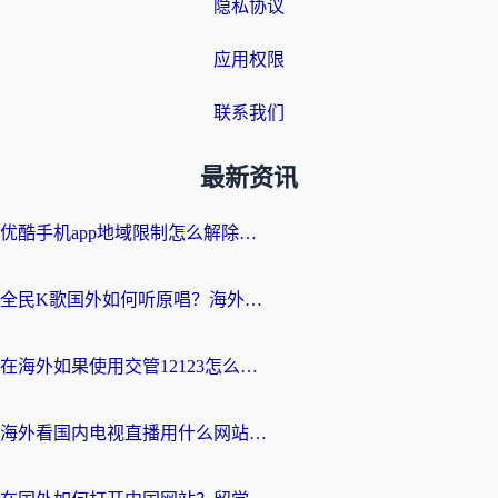
隐私协议
应用权限
联系我们
最新资讯
优酷手机app地域限制怎么解除？海外党亲测有效的追剧方案
全民K歌国外如何听原唱？海外党亲测有效的回国加速器选择指南
在海外如果使用交管12123怎么处理？留学生亲测有效的回国加速方案
海外看国内电视直播用什么网站比较好？一篇解决你所有追剧难题的实用指南