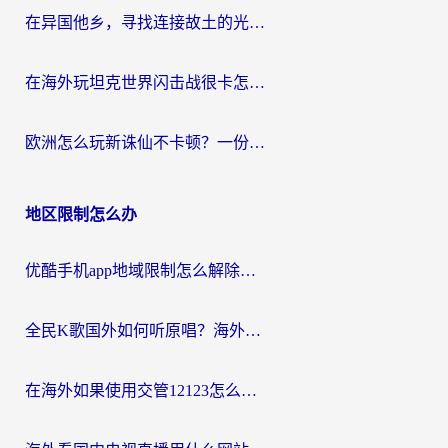
在异国他乡，寻找连接故土的光明大陆免费加速器
在海外玩坦克世界闪击战很卡怎么办？老玩家亲测有效的加速器选择指南
欧洲怎么玩新诛仙不卡顿？一份给海外游子的国服游戏畅玩指南
地区限制怎么办
优酷手机app地域限制怎么解除？海外党亲测有效的追剧方案
全民K歌国外如何听原唱？海外党亲测有效的回国加速器选择指南
在海外如果使用交管12123怎么处理？留学生亲测有效的回国加速方案