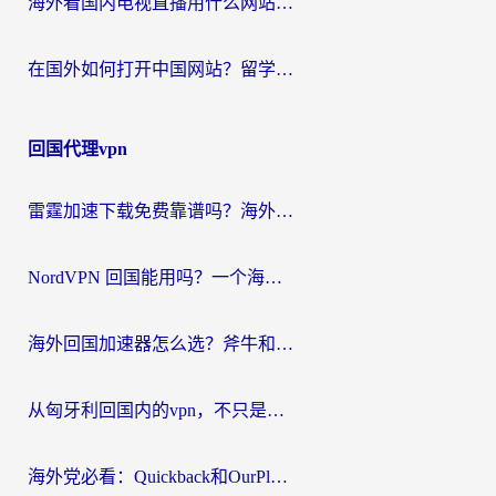
海外看国内电视直播用什么网站比较好？一篇解决你所有追剧难题的实用指南
在国外如何打开中国网站？留学生与海外华人的无缝访问指南
回国代理vpn
雷霆加速下载免费靠谱吗？海外党选回国加速器的避坑指南（附热门工具对比）
NordVPN 回国能用吗？一个海外用户必须面对的真实困境
海外回国加速器怎么选？斧牛和海龟哪个好？一篇帮你避开坑的实用指南
从匈牙利回国内的vpn，不只是为了刷剧那么简单
海外党必看：Quickback和OurPlay好用吗？3分钟选对回国加速器，无缝刷剧玩游戏