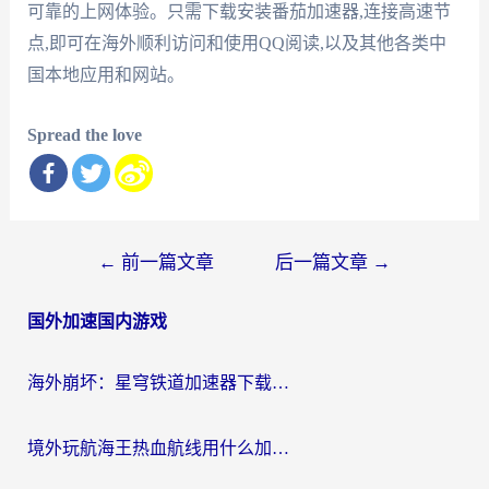
可靠的上网体验。只需下载安装番茄加速器,连接高速节
点,即可在海外顺利访问和使用QQ阅读,以及其他各类中
国本地应用和网站。
Spread the love
文
←
前一篇文章
后一篇文章
→
章
国外加速国内游戏
导
航
海外崩坏：星穹铁道加速器下载安装：一份给游子的终极网络指南
境外玩航海王热血航线用什么加速器？2026海外玩家实测最优方案（附欧洲问道堡垒前线加速技巧）