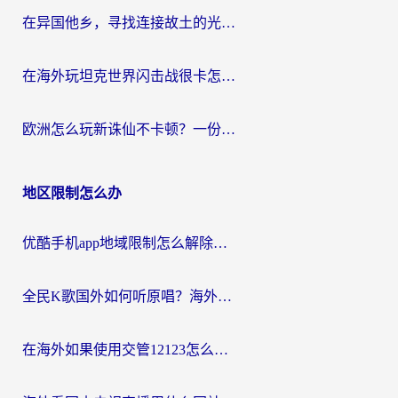
在异国他乡，寻找连接故土的光明大陆免费加速器
在海外玩坦克世界闪击战很卡怎么办？老玩家亲测有效的加速器选择指南
欧洲怎么玩新诛仙不卡顿？一份给海外游子的国服游戏畅玩指南
地区限制怎么办
优酷手机app地域限制怎么解除？海外党亲测有效的追剧方案
全民K歌国外如何听原唱？海外党亲测有效的回国加速器选择指南
在海外如果使用交管12123怎么处理？留学生亲测有效的回国加速方案