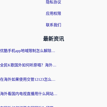
隐私协议
应用权限
联系我们
最新资讯
优酷手机app地域限制怎么解除？海外党亲测有效的追剧方案
全民K歌国外如何听原唱？海外党亲测有效的回国加速器选择指南
在海外如果使用交管12123怎么处理？留学生亲测有效的回国加速方案
海外看国内电视直播用什么网站比较好？一篇解决你所有追剧难题的实用指南