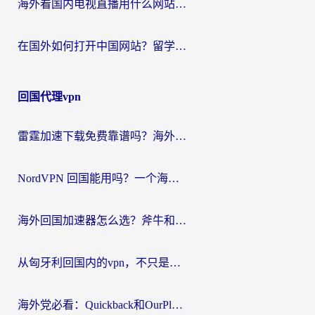
海外看国内电视直播用什么网站比较好？一篇解决你所有追剧难题的实用指南
在国外如何打开中国网站？留学生与海外华人的无缝访问指南
回国代理vpn
雷霆加速下载免费靠谱吗？海外党选回国加速器的避坑指南（附热门工具对比）
NordVPN 回国能用吗？一个海外用户必须面对的真实困境
海外回国加速器怎么选？斧牛和海龟哪个好？一篇帮你避开坑的实用指南
从匈牙利回国内的vpn，不只是为了刷剧那么简单
海外党必看：Quickback和OurPlay好用吗？3分钟选对回国加速器，无缝刷剧玩游戏