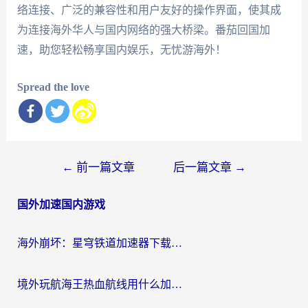
络连接、广泛的兼容性和用户友好的操作界面，使其成
为连接海外华人与国内网络的强大桥梁。番茄回国加
速，助您轻松畅享国内娱乐，无忧游海外！
Spread the love
文
←
前一篇文章
后一篇文章
→
章
国外加速国内游戏
导
航
海外崩坏：星穹铁道加速器下载安装：一份给游子的终极网络指南
境外玩航海王热血航线用什么加速器？2026海外玩家实测最优方案（附欧洲问道堡垒前线加速技巧）