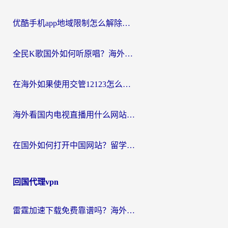
优酷手机app地域限制怎么解除？海外党亲测有效的追剧方案
全民K歌国外如何听原唱？海外党亲测有效的回国加速器选择指南
在海外如果使用交管12123怎么处理？留学生亲测有效的回国加速方案
海外看国内电视直播用什么网站比较好？一篇解决你所有追剧难题的实用指南
在国外如何打开中国网站？留学生与海外华人的无缝访问指南
回国代理vpn
雷霆加速下载免费靠谱吗？海外党选回国加速器的避坑指南（附热门工具对比）