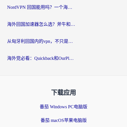
NordVPN 回国能用吗？一个海外用户必须面对的真实困境
海外回国加速器怎么选？斧牛和海龟哪个好？一篇帮你避开坑的实用指南
从匈牙利回国内的vpn，不只是为了刷剧那么简单
海外党必看：Quickback和OurPlay好用吗？3分钟选对回国加速器，无缝刷剧玩游戏
下载应用
番茄 Windows PC电脑版
番茄 macOS苹果电脑版