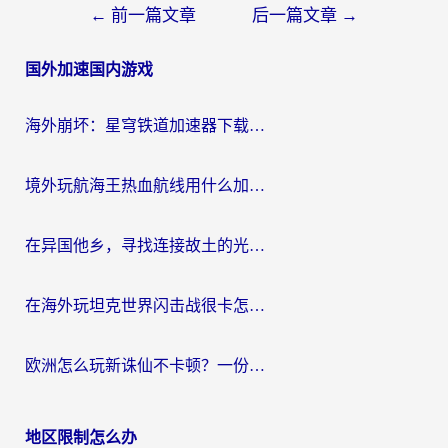
文
←
前一篇文章
后一篇文章
→
章
国外加速国内游戏
导
航
海外崩坏：星穹铁道加速器下载安装：一份给游子的终极网络指南
境外玩航海王热血航线用什么加速器？2026海外玩家实测最优方案（附欧洲问道堡垒前线加速技巧）
在异国他乡，寻找连接故土的光明大陆免费加速器
在海外玩坦克世界闪击战很卡怎么办？老玩家亲测有效的加速器选择指南
欧洲怎么玩新诛仙不卡顿？一份给海外游子的国服游戏畅玩指南
地区限制怎么办