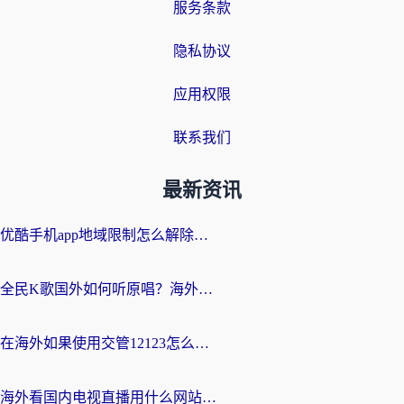
服务条款
隐私协议
应用权限
联系我们
最新资讯
优酷手机app地域限制怎么解除？海外党亲测有效的追剧方案
全民K歌国外如何听原唱？海外党亲测有效的回国加速器选择指南
在海外如果使用交管12123怎么处理？留学生亲测有效的回国加速方案
海外看国内电视直播用什么网站比较好？一篇解决你所有追剧难题的实用指南