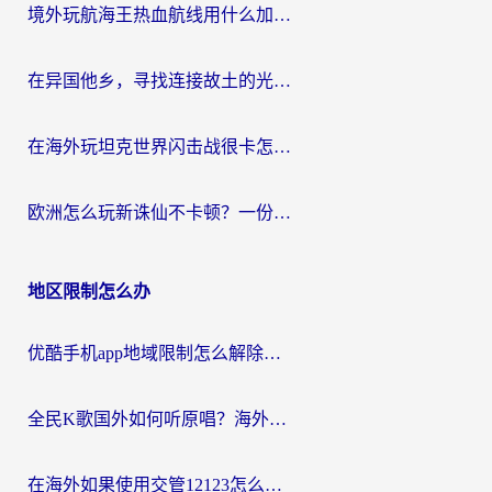
境外玩航海王热血航线用什么加速器？2026海外玩家实测最优方案（附欧洲问道堡垒前线加速技巧）
在异国他乡，寻找连接故土的光明大陆免费加速器
在海外玩坦克世界闪击战很卡怎么办？老玩家亲测有效的加速器选择指南
欧洲怎么玩新诛仙不卡顿？一份给海外游子的国服游戏畅玩指南
地区限制怎么办
优酷手机app地域限制怎么解除？海外党亲测有效的追剧方案
全民K歌国外如何听原唱？海外党亲测有效的回国加速器选择指南
在海外如果使用交管12123怎么处理？留学生亲测有效的回国加速方案