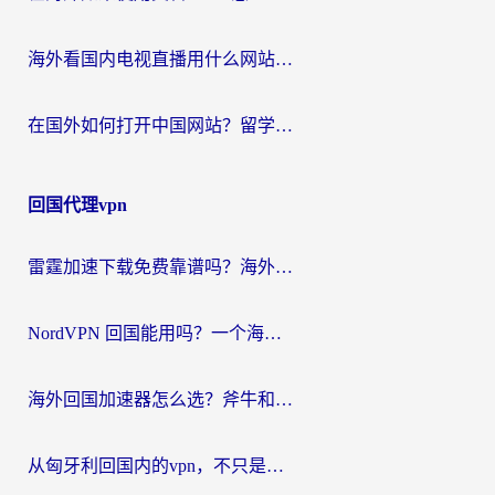
海外看国内电视直播用什么网站比较好？一篇解决你所有追剧难题的实用指南
在国外如何打开中国网站？留学生与海外华人的无缝访问指南
回国代理vpn
雷霆加速下载免费靠谱吗？海外党选回国加速器的避坑指南（附热门工具对比）
NordVPN 回国能用吗？一个海外用户必须面对的真实困境
海外回国加速器怎么选？斧牛和海龟哪个好？一篇帮你避开坑的实用指南
从匈牙利回国内的vpn，不只是为了刷剧那么简单