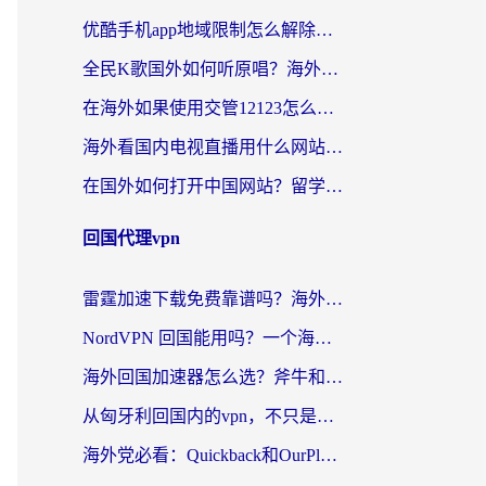
优酷手机app地域限制怎么解除？海外党亲测有效的追剧方案
全民K歌国外如何听原唱？海外党亲测有效的回国加速器选择指南
在海外如果使用交管12123怎么处理？留学生亲测有效的回国加速方案
海外看国内电视直播用什么网站比较好？一篇解决你所有追剧难题的实用指南
在国外如何打开中国网站？留学生与海外华人的无缝访问指南
回国代理vpn
雷霆加速下载免费靠谱吗？海外党选回国加速器的避坑指南（附热门工具对比）
NordVPN 回国能用吗？一个海外用户必须面对的真实困境
海外回国加速器怎么选？斧牛和海龟哪个好？一篇帮你避开坑的实用指南
从匈牙利回国内的vpn，不只是为了刷剧那么简单
海外党必看：Quickback和OurPlay好用吗？3分钟选对回国加速器，无缝刷剧玩游戏