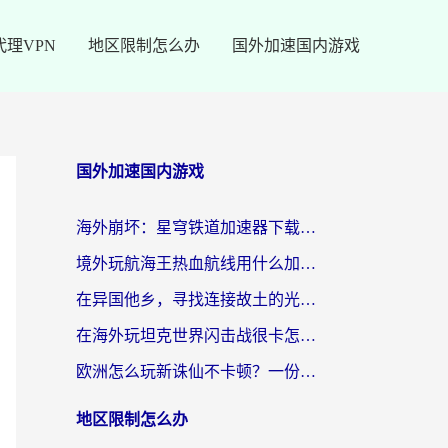
代理VPN
地区限制怎么办
国外加速国内游戏
国外加速国内游戏
海外崩坏：星穹铁道加速器下载安装：一份给游子的终极网络指南
境外玩航海王热血航线用什么加速器？2026海外玩家实测最优方案（附欧洲问道堡垒前线加速技巧）
在异国他乡，寻找连接故土的光明大陆免费加速器
在海外玩坦克世界闪击战很卡怎么办？老玩家亲测有效的加速器选择指南
欧洲怎么玩新诛仙不卡顿？一份给海外游子的国服游戏畅玩指南
地区限制怎么办