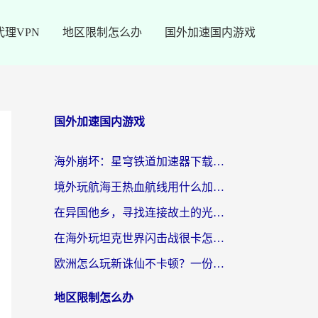
代理VPN
地区限制怎么办
国外加速国内游戏
国外加速国内游戏
海外崩坏：星穹铁道加速器下载安装：一份给游子的终极网络指南
境外玩航海王热血航线用什么加速器？2026海外玩家实测最优方案（附欧洲问道堡垒前线加速技巧）
在异国他乡，寻找连接故土的光明大陆免费加速器
在海外玩坦克世界闪击战很卡怎么办？老玩家亲测有效的加速器选择指南
欧洲怎么玩新诛仙不卡顿？一份给海外游子的国服游戏畅玩指南
地区限制怎么办