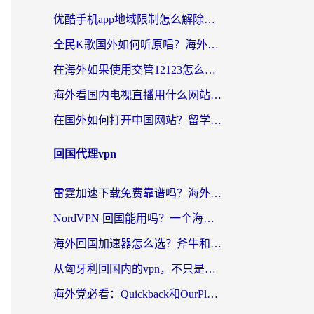
优酷手机app地域限制怎么解除？海外党亲测有效的追剧方案
全民K歌国外如何听原唱？海外党亲测有效的回国加速器选择指南
在海外如果使用交管12123怎么处理？留学生亲测有效的回国加速方案
海外看国内电视直播用什么网站比较好？一篇解决你所有追剧难题的实用指南
在国外如何打开中国网站？留学生与海外华人的无缝访问指南
回国代理vpn
雷霆加速下载免费靠谱吗？海外党选回国加速器的避坑指南（附热门工具对比）
NordVPN 回国能用吗？一个海外用户必须面对的真实困境
海外回国加速器怎么选？斧牛和海龟哪个好？一篇帮你避开坑的实用指南
从匈牙利回国内的vpn，不只是为了刷剧那么简单
海外党必看：Quickback和OurPlay好用吗？3分钟选对回国加速器，无缝刷剧玩游戏