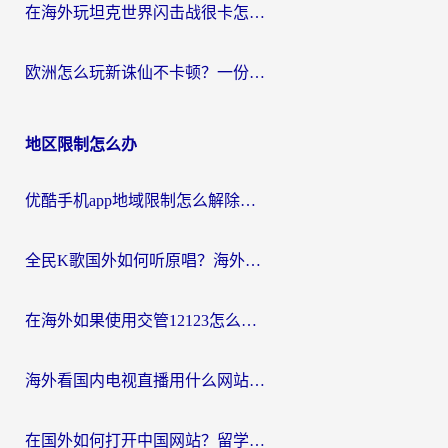
在海外玩坦克世界闪击战很卡怎么办？老玩家亲测有效的加速器选择指南
欧洲怎么玩新诛仙不卡顿？一份给海外游子的国服游戏畅玩指南
地区限制怎么办
优酷手机app地域限制怎么解除？海外党亲测有效的追剧方案
全民K歌国外如何听原唱？海外党亲测有效的回国加速器选择指南
在海外如果使用交管12123怎么处理？留学生亲测有效的回国加速方案
海外看国内电视直播用什么网站比较好？一篇解决你所有追剧难题的实用指南
在国外如何打开中国网站？留学生与海外华人的无缝访问指南