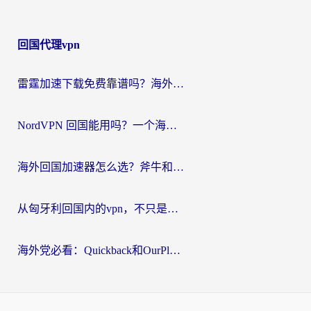
回国代理vpn
雷霆加速下载免费靠谱吗？海外党选回国加速器的避坑指南（附热门工具对比）
NordVPN 回国能用吗？一个海外用户必须面对的真实困境
海外回国加速器怎么选？斧牛和海龟哪个好？一篇帮你避开坑的实用指南
从匈牙利回国内的vpn，不只是为了刷剧那么简单
海外党必看：Quickback和OurPlay好用吗？3分钟选对回国加速器，无缝刷剧玩游戏