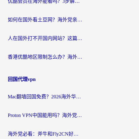
优酷会员在海外能看吗？3步解决海外追剧难题，附实测好用加速器推荐
如何在国外看土豆网？海外党亲测有效的追剧加速器选择指南
人在国外打不开国内网站？这篇攻略帮你无缝解锁国内资源（附交管12123使用技巧）
香港优酷地区限制怎么办？海外党亲测有效的追剧解决方案
回国代理vpn
Mac翻墙回国免费？2026海外华人亲测：从CCTV5直播到国内APP，这样选加速器才靠谱
Proton VPN中国能用吗？海外党选回国加速器的避坑指南（附番茄加速器实测）
海外党必看：斧牛和Fly2CN好用吗？3招教你选对回国加速器（附免费试用攻略）