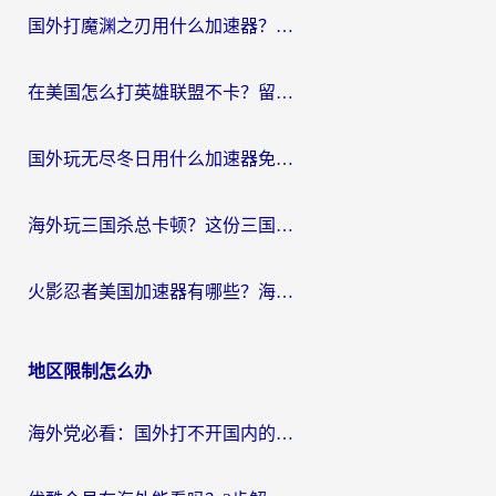
国外打魔渊之刃用什么加速器？2026海外玩家国服游戏加速全攻略（附闪耀暖暖&复苏的魔女避坑指南）
在美国怎么打英雄联盟不卡？留学生亲测的国服游戏加速全攻略
国外玩无尽冬日用什么加速器免费？海外党国服游戏加速避坑指南
海外玩三国杀总卡顿？这份三国杀游戏加速器指南帮你告别延迟烦恼
火影忍者美国加速器有哪些？海外党亲测的国服游戏加速全攻略（含菲律宾玩三国之刃守望黎明技巧）
地区限制怎么办
海外党必看：国外打不开国内的app怎么办？3步解决你的乡愁