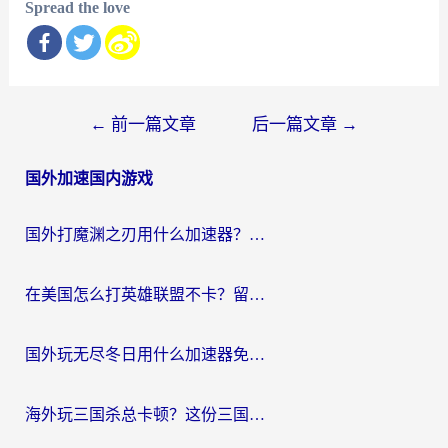
Spread the love
文
←
前一篇文章
后一篇文章
→
章
国外加速国内游戏
导
航
国外打魔渊之刃用什么加速器？2026海外玩家国服游戏加速全攻略（附闪耀暖暖&复苏的魔女避坑指南）
在美国怎么打英雄联盟不卡？留学生亲测的国服游戏加速全攻略
国外玩无尽冬日用什么加速器免费？海外党国服游戏加速避坑指南
海外玩三国杀总卡顿？这份三国杀游戏加速器指南帮你告别延迟烦恼