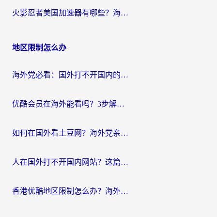
火影忍者美国加速器有哪些？海外党亲测的国服游戏加速全攻略（含菲律宾玩三国之刃守望黎明技巧）
地区限制怎么办
海外党必看：国外打不开国内的app怎么办？3步解决你的乡愁
优酷会员在海外能看吗？3步解决海外追剧难题，附实测好用加速器推荐
如何在国外看土豆网？海外党亲测有效的追剧加速器选择指南
人在国外打不开国内网站？这篇攻略帮你无缝解锁国内资源（附交管12123使用技巧）
香港优酷地区限制怎么办？海外党亲测有效的追剧解决方案