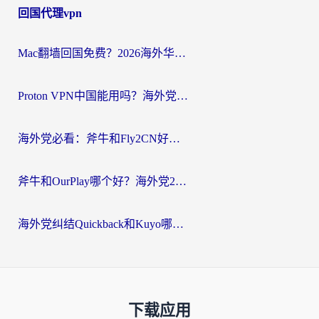
回国代理vpn
Mac翻墙回国免费？2026海外华人亲测：从CCTV5直播到国内APP，这样选加速器才靠谱
Proton VPN中国能用吗？海外党选回国加速器的避坑指南（附番茄加速器实测）
海外党必看：斧牛和Fly2CN好用吗？3招教你选对回国加速器（附免费试用攻略）
斧牛和OurPlay哪个好？海外党2026亲测：选对加速器，国内资源秒加载
海外党纠结Quickback和Kuyo哪个好？选对回国加速器才能无缝刷国内资源
下载应用