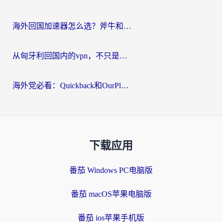
海外回国加速器怎么选？斧牛和海龟哪个好？一篇帮你避开坑的实用指南
从匈牙利回国内的vpn，不只是为了刷剧那么简单
海外党必看：Quickback和OurPlay好用吗？3分钟选对回国加速器，无缝刷剧玩游戏
下载应用
番茄 Windows PC电脑版
番茄 macOS苹果电脑版
番茄 ios苹果手机版