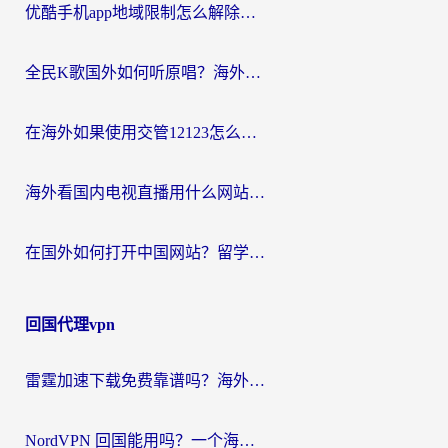
优酷手机app地域限制怎么解除？海外党亲测有效的追剧方案
全民K歌国外如何听原唱？海外党亲测有效的回国加速器选择指南
在海外如果使用交管12123怎么处理？留学生亲测有效的回国加速方案
海外看国内电视直播用什么网站比较好？一篇解决你所有追剧难题的实用指南
在国外如何打开中国网站？留学生与海外华人的无缝访问指南
回国代理vpn
雷霆加速下载免费靠谱吗？海外党选回国加速器的避坑指南（附热门工具对比）
NordVPN 回国能用吗？一个海外用户必须面对的真实困境