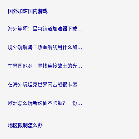
章
国外加速国内游戏
导
航
海外崩坏：星穹铁道加速器下载安装：一份给游子的终极网络指南
境外玩航海王热血航线用什么加速器？2026海外玩家实测最优方案（附欧洲问道堡垒前线加速技巧）
在异国他乡，寻找连接故土的光明大陆免费加速器
在海外玩坦克世界闪击战很卡怎么办？老玩家亲测有效的加速器选择指南
欧洲怎么玩新诛仙不卡顿？一份给海外游子的国服游戏畅玩指南
地区限制怎么办