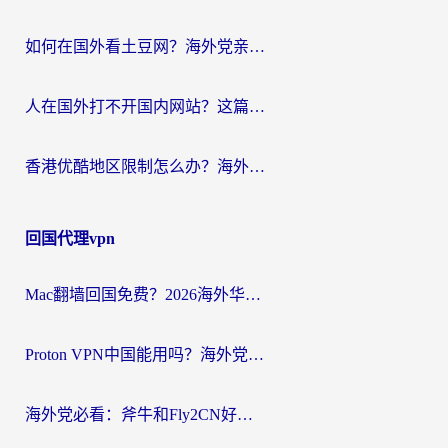
如何在国外看土豆网？海外党亲测有效的追剧加速器选择指南
人在国外打不开国内网站？这篇攻略帮你无缝解锁国内资源（附交管12123使用技巧）
香港优酷地区限制怎么办？海外党亲测有效的追剧解决方案
回国代理vpn
Mac翻墙回国免费？2026海外华人亲测：从CCTV5直播到国内APP，这样选加速器才靠谱
Proton VPN中国能用吗？海外党选回国加速器的避坑指南（附番茄加速器实测）
海外党必看：斧牛和Fly2CN好用吗？3招教你选对回国加速器（附免费试用攻略）