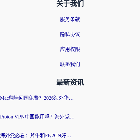
关于我们
服务条款
隐私协议
应用权限
联系我们
最新资讯
Mac翻墙回国免费？2026海外华人亲测：从CCTV5直播到国内APP，这样选加速器才靠谱
Proton VPN中国能用吗？海外党选回国加速器的避坑指南（附番茄加速器实测）
海外党必看：斧牛和Fly2CN好用吗？3招教你选对回国加速器（附免费试用攻略）