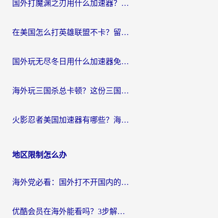
国外打魔渊之刃用什么加速器？2026海外玩家国服游戏加速全攻略（附闪耀暖暖&复苏的魔女避坑指南）
在美国怎么打英雄联盟不卡？留学生亲测的国服游戏加速全攻略
国外玩无尽冬日用什么加速器免费？海外党国服游戏加速避坑指南
海外玩三国杀总卡顿？这份三国杀游戏加速器指南帮你告别延迟烦恼
火影忍者美国加速器有哪些？海外党亲测的国服游戏加速全攻略（含菲律宾玩三国之刃守望黎明技巧）
地区限制怎么办
海外党必看：国外打不开国内的app怎么办？3步解决你的乡愁
优酷会员在海外能看吗？3步解决海外追剧难题，附实测好用加速器推荐