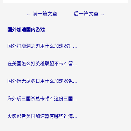
文
←
前一篇文章
后一篇文章
→
章
国外加速国内游戏
导
航
国外打魔渊之刃用什么加速器？2026海外玩家国服游戏加速全攻略（附闪耀暖暖&复苏的魔女避坑指南）
在美国怎么打英雄联盟不卡？留学生亲测的国服游戏加速全攻略
国外玩无尽冬日用什么加速器免费？海外党国服游戏加速避坑指南
海外玩三国杀总卡顿？这份三国杀游戏加速器指南帮你告别延迟烦恼
火影忍者美国加速器有哪些？海外党亲测的国服游戏加速全攻略（含菲律宾玩三国之刃守望黎明技巧）