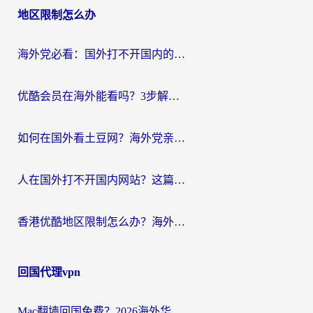
地区限制怎么办
海外党必看：国外打不开国内的app怎么办？3步解决你的乡愁
优酷会员在海外能看吗？3步解决海外追剧难题，附实测好用加速器推荐
如何在国外看土豆网？海外党亲测有效的追剧加速器选择指南
人在国外打不开国内网站？这篇攻略帮你无缝解锁国内资源（附交管12123使用技巧）
香港优酷地区限制怎么办？海外党亲测有效的追剧解决方案
回国代理vpn
Mac翻墙回国免费？2026海外华人亲测：从CCTV5直播到国内APP，这样选加速器才靠谱