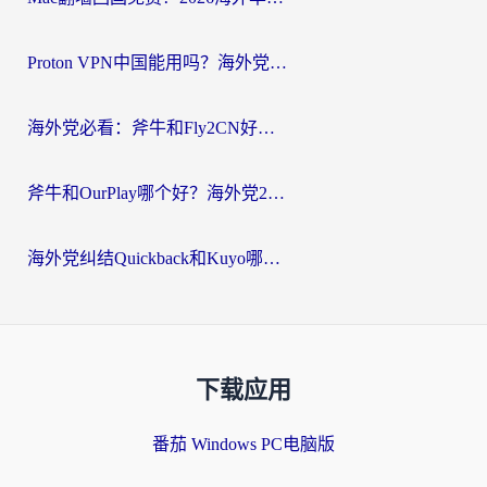
Proton VPN中国能用吗？海外党选回国加速器的避坑指南（附番茄加速器实测）
海外党必看：斧牛和Fly2CN好用吗？3招教你选对回国加速器（附免费试用攻略）
斧牛和OurPlay哪个好？海外党2026亲测：选对加速器，国内资源秒加载
海外党纠结Quickback和Kuyo哪个好？选对回国加速器才能无缝刷国内资源
下载应用
番茄 Windows PC电脑版