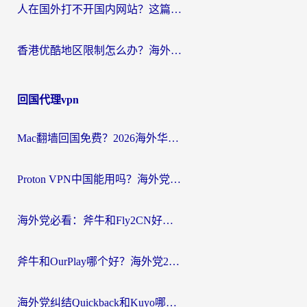
人在国外打不开国内网站？这篇攻略帮你无缝解锁国内资源（附交管12123使用技巧）
香港优酷地区限制怎么办？海外党亲测有效的追剧解决方案
回国代理vpn
Mac翻墙回国免费？2026海外华人亲测：从CCTV5直播到国内APP，这样选加速器才靠谱
Proton VPN中国能用吗？海外党选回国加速器的避坑指南（附番茄加速器实测）
海外党必看：斧牛和Fly2CN好用吗？3招教你选对回国加速器（附免费试用攻略）
斧牛和OurPlay哪个好？海外党2026亲测：选对加速器，国内资源秒加载
海外党纠结Quickback和Kuyo哪个好？选对回国加速器才能无缝刷国内资源