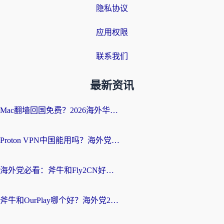
隐私协议
应用权限
联系我们
最新资讯
Mac翻墙回国免费？2026海外华人亲测：从CCTV5直播到国内APP，这样选加速器才靠谱
Proton VPN中国能用吗？海外党选回国加速器的避坑指南（附番茄加速器实测）
海外党必看：斧牛和Fly2CN好用吗？3招教你选对回国加速器（附免费试用攻略）
斧牛和OurPlay哪个好？海外党2026亲测：选对加速器，国内资源秒加载