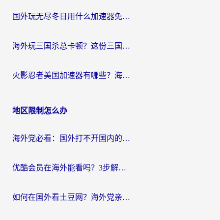
国外玩无尽冬日用什么加速器免费？海外党国服游戏加速避坑指南
海外玩三国杀总卡顿？这份三国杀游戏加速器指南帮你告别延迟烦恼
火影忍者美国加速器有哪些？海外党亲测的国服游戏加速全攻略（含菲律宾玩三国之刃守望黎明技巧）
地区限制怎么办
海外党必看：国外打不开国内的app怎么办？3步解决你的乡愁
优酷会员在海外能看吗？3步解决海外追剧难题，附实测好用加速器推荐
如何在国外看土豆网？海外党亲测有效的追剧加速器选择指南