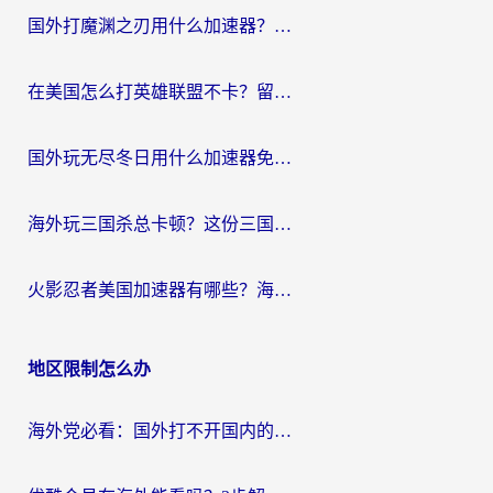
国外打魔渊之刃用什么加速器？2026海外玩家国服游戏加速全攻略（附闪耀暖暖&复苏的魔女避坑指南）
在美国怎么打英雄联盟不卡？留学生亲测的国服游戏加速全攻略
国外玩无尽冬日用什么加速器免费？海外党国服游戏加速避坑指南
海外玩三国杀总卡顿？这份三国杀游戏加速器指南帮你告别延迟烦恼
火影忍者美国加速器有哪些？海外党亲测的国服游戏加速全攻略（含菲律宾玩三国之刃守望黎明技巧）
地区限制怎么办
海外党必看：国外打不开国内的app怎么办？3步解决你的乡愁