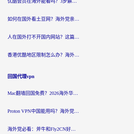
优酷会员在海外能看吗？3步解决海外追剧难题，附实测好用加速器推荐
如何在国外看土豆网？海外党亲测有效的追剧加速器选择指南
人在国外打不开国内网站？这篇攻略帮你无缝解锁国内资源（附交管12123使用技巧）
香港优酷地区限制怎么办？海外党亲测有效的追剧解决方案
回国代理vpn
Mac翻墙回国免费？2026海外华人亲测：从CCTV5直播到国内APP，这样选加速器才靠谱
Proton VPN中国能用吗？海外党选回国加速器的避坑指南（附番茄加速器实测）
海外党必看：斧牛和Fly2CN好用吗？3招教你选对回国加速器（附免费试用攻略）