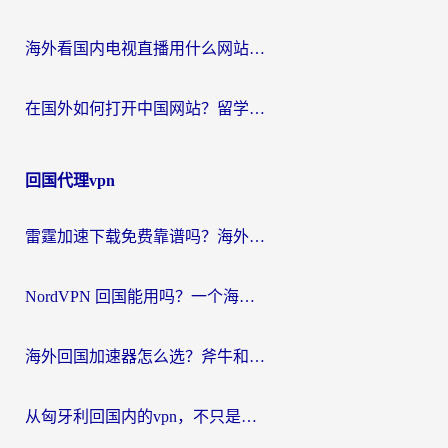
海外看国内电视直播用什么网站比较好？一篇解决你所有追剧难题的实用指南
在国外如何打开中国网站？留学生与海外华人的无缝访问指南
回国代理vpn
雷霆加速下载免费靠谱吗？海外党选回国加速器的避坑指南（附热门工具对比）
NordVPN 回国能用吗？一个海外用户必须面对的真实困境
海外回国加速器怎么选？斧牛和海龟哪个好？一篇帮你避开坑的实用指南
从匈牙利回国内的vpn，不只是为了刷剧那么简单