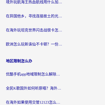
境外玩航海王热血航线用什么加速器？2026海外玩家实测最优方案（附欧洲问道堡垒前线加速技巧）
在异国他乡，寻找连接故土的光明大陆免费加速器
在海外玩坦克世界闪击战很卡怎么办？老玩家亲测有效的加速器选择指南
欧洲怎么玩新诛仙不卡顿？一份给海外游子的国服游戏畅玩指南
地区限制怎么办
优酷手机app地域限制怎么解除？海外党亲测有效的追剧方案
全民K歌国外如何听原唱？海外党亲测有效的回国加速器选择指南
在海外如果使用交管12123怎么处理？留学生亲测有效的回国加速方案