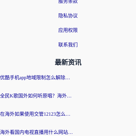
服务条款
隐私协议
应用权限
联系我们
最新资讯
优酷手机app地域限制怎么解除？海外党亲测有效的追剧方案
全民K歌国外如何听原唱？海外党亲测有效的回国加速器选择指南
在海外如果使用交管12123怎么处理？留学生亲测有效的回国加速方案
海外看国内电视直播用什么网站比较好？一篇解决你所有追剧难题的实用指南